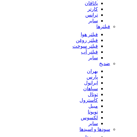
یاتاقان
کارتر
ترانس
سایر
فیلترها
فیلتر هوا
فیلتر روغن
فیلتر سوخت
فیلتر آب
سایر
ضدیخ
بهران
پارس
ایرانول
سپاهان
توتال
کاسترول
مبیل
تویوتا
لکسوس
سایر
سودها و اسیدها