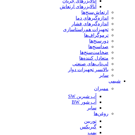
آنالایزرهای جریان
آنالایزرهای ارتعاش
ارتعاش‌سنج‌ها
اندازه‌گیرهای دما
اندازه‌گیرهای فشار
تجهیزات هم‌راستاسازی
ترموگراف‌ها
دورسنج‌ها
صداسنج‌ها
ضخامت‌سنج‌ها
متعادل کننده‌ها
لپ‌تاپ‌های صنعتی
بالانسر تجهیزات دوار
سایر
شیمی
ممبران
آب شیرین SW
آب شور BW
سایر
روغن‌ها
توربین
گیربکس
پمپ