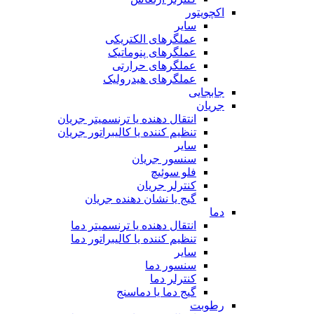
اکچویتور
سایر
عملگرهای الکتریکی
عملگرهای پنوماتیک
عملگرهای حرارتی
عملگرهای هیدرولیک
جابجایی
جریان
انتقال دهنده یا ترنسمیتر جریان
تنظیم کننده یا کالیبراتور جریان
سایر
سنسور جریان
فلو سوئیچ
کنترلر جریان
گیج یا نشان دهنده جریان
دما
انتقال دهنده یا ترنسمیتر دما
تنظیم کننده یا کالیبراتور دما
سایر
سنسور دما
کنترلر دما
گیج دما یا دماسنج
رطوبت