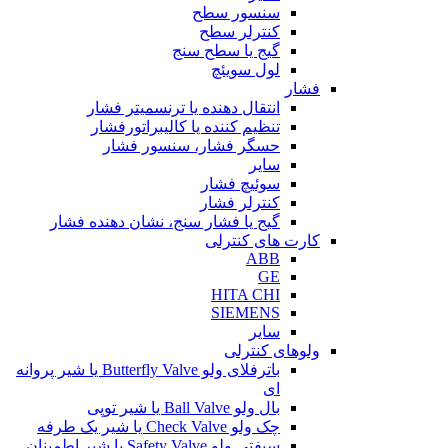
سنسور سطح
کنترلر سطح
گیج یا سطح سنج
لول سویئچ
فشار
انتقال دهنده یا ترنسمیتر فشار
تنظیم کننده یا کالیبراتورفشار
حسگر فشار، سنسور فشار
سایر
سوئیچ فشار
کنترلر فشار
گیج یا فشار سنج، نشان دهنده فشار
کارت های کنترلی
ABB
GE
HITA CHI
SIEMENS
سایر
ولوهای کنترلی
باترفلای ولو Butterfly Valve یا شیر پروانه
ای
بال ولو Ball Valve یا شیر توپی
چک ولو Check Valve یا شیر یک طرفه
سیفتی ولو Safety Valve یا شیر اطمینان