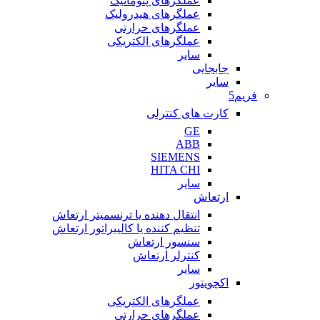
عملگرهای پنوماتیک
عملگرهای هیدرولیک
عملگرهای حرارتی
عملگرهای الکتریکی
سایر
جابجایی
سایر
فریم5
کارت های کنترلی
GE
ABB
SIEMENS
HITA CHI
سایر
ارتعاش
انتقال دهنده یا ترنسمیتر ارتعاش
تنظیم کننده یا کالیبراتور ارتعاش
سنسور ارتعاش
کنترلر ارتعاش
سایر
اکچویتور
عملگرهای الکتریکی
عملگرهای حرارتی