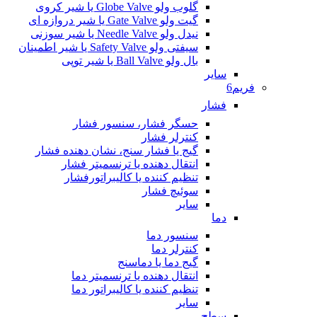
گلوب ولو Globe Valve یا شیر کروی
گیت ولو Gate Valve یا شیر دروازه ای
نیدل ولو Needle Valve یا شیر سوزنی
سیفتی ولو Safety Valve یا شیر اطمینان
بال ولو Ball Valve یا شیر توپی
سایر
فریم6
فشار
حسگر فشار، سنسور فشار
کنترلر فشار
گیج یا فشار سنج، نشان دهنده فشار
انتقال دهنده یا ترنسمیتر فشار
تنظیم کننده یا کالیبراتورفشار
سوئیچ فشار
سایر
دما
سنسور دما
کنترلر دما
گیج دما یا دماسنج
انتقال دهنده یا ترنسمیتر دما
تنظیم کننده یا کالیبراتور دما
سایر
سطح