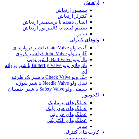
ارتعاش
سنسور ارتعاش
کنترلر ارتعاش
انتقال دهنده یا ترنسمیتر ارتعاش
تنظیم کننده یا کالیبراتور ارتعاش
سایر
ولوهای کنترلی
گیت ولو Gate Valve یا شیر دروازه ای
گلوب ولو Globe Valve یا شیر کروی
بال ولو Ball Valve یا شیر توپی
باترفلای ولو Butterfly Valve یا شیر پروانه
ای
چک ولو Check Valve یا شیر یک طرفه
نیدل ولو Needle Valve یا شیر سوزنی
سیفتی ولو Safety Valve یا شیر اطمینان
اکچویتور
عملگرهای پنوماتیک
عملگرهای هیدرولیک
عملگرهای حرارتی
عملگرهای الکتریکی
سایر
کارت های کنترلی