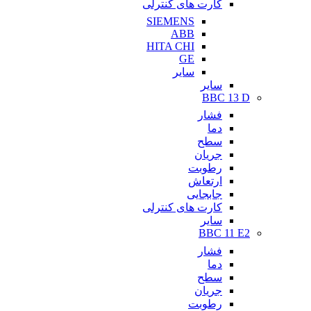
کارت های کنترلی
SIEMENS
ABB
HITA CHI
GE
سایر
سایر
BBC 13 D
فشار
دما
سطح
جریان
رطوبت
ارتعاش
جابجایی
کارت های کنترلی
سایر
BBC 11 E2
فشار
دما
سطح
جریان
رطوبت