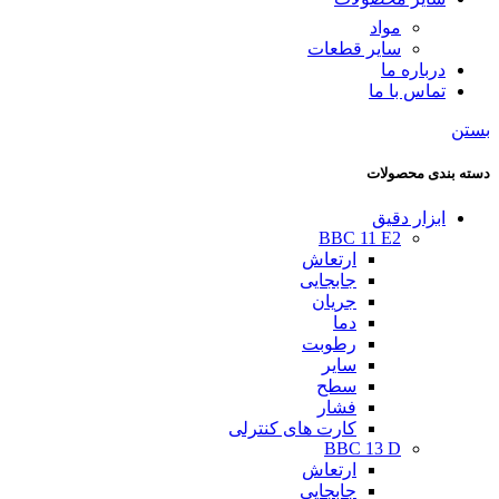
مواد
سایر قطعات
درباره ما
تماس با ما
بستن
دسته بندی محصولات
ابزار دقیق
BBC 11 E2
ارتعاش
جابجایی
جریان
دما
رطوبت
سایر
سطح
فشار
کارت های کنترلی
BBC 13 D
ارتعاش
جابجایی