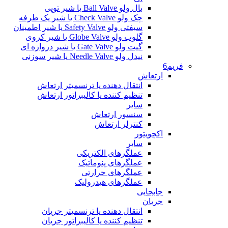
بال ولو Ball Valve یا شیر توپی
چک ولو Check Valve یا شیر یک طرفه
سیفتی ولو Safety Valve یا شیر اطمینان
گلوب ولو Globe Valve یا شیر کروی
گیت ولو Gate Valve یا شیر دروازه ای
نیدل ولو Needle Valve یا شیر سوزنی
فریم6
ارتعاش
انتقال دهنده یا ترنسمیتر ارتعاش
تنظیم کننده یا کالیبراتور ارتعاش
سایر
سنسور ارتعاش
کنترلر ارتعاش
اکچویتور
سایر
عملگرهای الکتریکی
عملگرهای پنوماتیک
عملگرهای حرارتی
عملگرهای هیدرولیک
جابجایی
جریان
انتقال دهنده یا ترنسمیتر جریان
تنظیم کننده یا کالیبراتور جریان