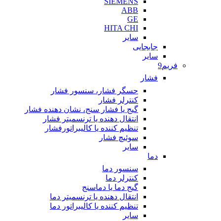
SIEMENS
ABB
GE
HITA CHI
سایر
جابجایی
سایر
فریم9
فشار
حسگر فشار، سنسور فشار
کنترلر فشار
گیج یا فشار سنج، نشان دهنده فشار
انتقال دهنده یا ترنسمیتر فشار
تنظیم کننده یا کالیبراتورفشار
سوئیچ فشار
سایر
دما
سنسور دما
کنترلر دما
گیج دما یا دماسنج
انتقال دهنده یا ترنسمیتر دما
تنظیم کننده یا کالیبراتور دما
سایر