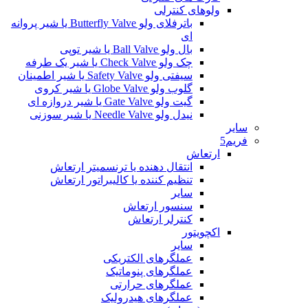
ولوهای کنترلی
باترفلای ولو Butterfly Valve یا شیر پروانه
ای
بال ولو Ball Valve یا شیر توپی
چک ولو Check Valve یا شیر یک طرفه
سیفتی ولو Safety Valve یا شیر اطمینان
گلوب ولو Globe Valve یا شیر کروی
گیت ولو Gate Valve یا شیر دروازه ای
نیدل ولو Needle Valve یا شیر سوزنی
سایر
فریم5
ارتعاش
انتقال دهنده یا ترنسمیتر ارتعاش
تنظیم کننده یا کالیبراتور ارتعاش
سایر
سنسور ارتعاش
کنترلر ارتعاش
اکچویتور
سایر
عملگرهای الکتریکی
عملگرهای پنوماتیک
عملگرهای حرارتی
عملگرهای هیدرولیک