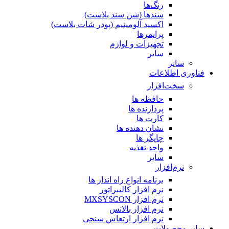
رنگ‌ها
سندها (شن سند بلاست)
اکسید آلومینیم (پودر شات بلاست)
پرایمر‌ها
تجهیزات و لوازم
سایر
سایر
فناوری اطلاعات
سخت‌افزار
حافظه ها
پردازنده ها
کارت ها
نشان دهنده ها
چاپگر ها
واحد تغذیه
سایر
نرم‌افزار
برنامه انواع راه انداز ها
نرم افزار کالیبراتور
نرم افزار MXSYSCON
نرم افزار بالانس
نرم افزار ارتعاش سنجی
سایر محصولات