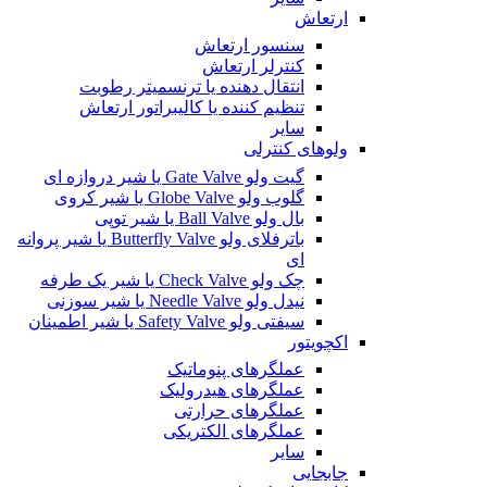
ارتعاش
سنسور ارتعاش
کنترلر ارتعاش
انتقال دهنده یا ترنسمیتر رطوبت
تنظیم کننده یا کالیبراتور ارتعاش
سایر
ولوهای کنترلی
گیت ولو Gate Valve یا شیر دروازه ای
گلوب ولو Globe Valve یا شیر کروی
بال ولو Ball Valve یا شیر توپی
باترفلای ولو Butterfly Valve یا شیر پروانه
ای
چک ولو Check Valve یا شیر یک طرفه
نیدل ولو Needle Valve یا شیر سوزنی
سیفتی ولو Safety Valve یا شیر اطمینان
اکچویتور
عملگرهای پنوماتیک
عملگرهای هیدرولیک
عملگرهای حرارتی
عملگرهای الکتریکی
سایر
جابجایی