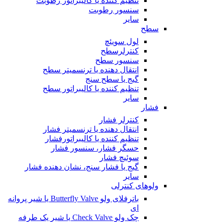
تنظیم کننده یا کالیبراتور رطوبت
سنسور رطوبت
سایر
سطح
لول سویئچ
کنترلرسطح
سنسور سطح
انتقال دهنده یا ترنسمیتر سطح
گیج یا سطح سنج
تنظیم کننده یا کالیبراتور سطح
سایر
فشار
کنترلر فشار
انتقال دهنده یا ترنسمیتر فشار
تنظیم کننده یا کالیبراتورفشار
حسگر فشار، سنسور فشار
سوئیچ فشار
گیج یا فشار سنج، نشان دهنده فشار
سایر
ولوهای کنترلی
باترفلای ولو Butterfly Valve یا شیر پروانه
ای
چک ولو Check Valve یا شیر یک طرفه