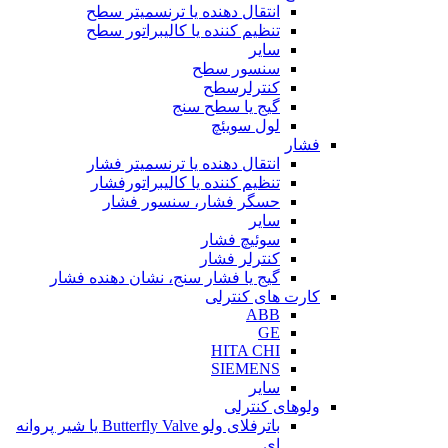
انتقال دهنده یا ترنسمیتر سطح
تنظیم کننده یا کالیبراتور سطح
سایر
سنسور سطح
کنترلرسطح
گیج یا سطح سنج
لول سویئچ
فشار
انتقال دهنده یا ترنسمیتر فشار
تنظیم کننده یا کالیبراتورفشار
حسگر فشار، سنسور فشار
سایر
سوئیچ فشار
کنترلر فشار
گیج یا فشار سنج، نشان دهنده فشار
کارت های کنترلی
ABB
GE
HITA CHI
SIEMENS
سایر
ولوهای کنترلی
باترفلای ولو Butterfly Valve یا شیر پروانه
ای