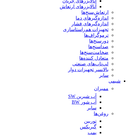
آنالایزرهای جریان
آنالایزرهای ارتعاش
ارتعاش‌سنج‌ها
اندازه‌گیرهای دما
اندازه‌گیرهای فشار
تجهیزات هم‌راستاسازی
ترموگراف‌ها
دورسنج‌ها
صداسنج‌ها
ضخامت‌سنج‌ها
متعادل کننده‌ها
لپ‌تاپ‌های صنعتی
بالانسر تجهیزات دوار
سایر
شیمی
ممبران
آب شیرین SW
آب شور BW
سایر
روغن‌ها
توربین
گیربکس
پمپ