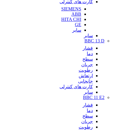
کارت های کنترلی
SIEMENS
ABB
HITA CHI
GE
سایر
سایر
BBC 13 D
فشار
دما
سطح
جریان
رطوبت
ارتعاش
جابجایی
کارت های کنترلی
سایر
BBC 11 E2
فشار
دما
سطح
جریان
رطوبت