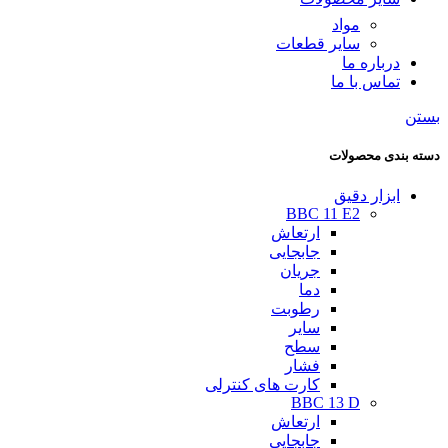
مواد
سایر قطعات
درباره ما
تماس با ما
بستن
دسته بندی محصولات
ابزار دقیق
BBC 11 E2
ارتعاش
جابجایی
جریان
دما
رطوبت
سایر
سطح
فشار
کارت های کنترلی
BBC 13 D
ارتعاش
جابجایی