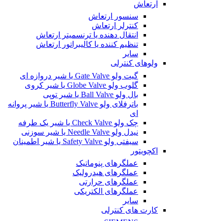
ارتعاش
سنسور ارتعاش
کنترلر ارتعاش
انتقال دهنده یا ترنسمیتر ارتعاش
تنظیم کننده یا کالیبراتور ارتعاش
سایر
ولوهای کنترلی
گیت ولو Gate Valve یا شیر دروازه ای
گلوب ولو Globe Valve یا شیر کروی
بال ولو Ball Valve یا شیر توپی
باترفلای ولو Butterfly Valve یا شیر پروانه
ای
چک ولو Check Valve یا شیر یک طرفه
نیدل ولو Needle Valve یا شیر سوزنی
سیفتی ولو Safety Valve یا شیر اطمینان
اکچویتور
عملگرهای پنوماتیک
عملگرهای هیدرولیک
عملگرهای حرارتی
عملگرهای الکتریکی
سایر
کارت های کنترلی