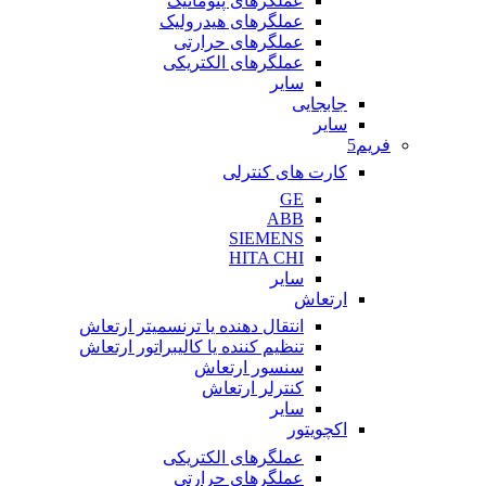
عملگرهای پنوماتیک
عملگرهای هیدرولیک
عملگرهای حرارتی
عملگرهای الکتریکی
سایر
جابجایی
سایر
فریم5
کارت های کنترلی
GE
ABB
SIEMENS
HITA CHI
سایر
ارتعاش
انتقال دهنده یا ترنسمیتر ارتعاش
تنظیم کننده یا کالیبراتور ارتعاش
سنسور ارتعاش
کنترلر ارتعاش
سایر
اکچویتور
عملگرهای الکتریکی
عملگرهای حرارتی