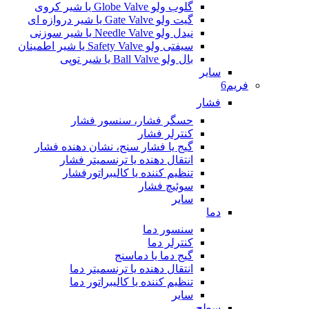
گلوب ولو Globe Valve یا شیر کروی
گیت ولو Gate Valve یا شیر دروازه ای
نیدل ولو Needle Valve یا شیر سوزنی
سیفتی ولو Safety Valve یا شیر اطمینان
بال ولو Ball Valve یا شیر توپی
سایر
فریم6
فشار
حسگر فشار، سنسور فشار
کنترلر فشار
گیج یا فشار سنج، نشان دهنده فشار
انتقال دهنده یا ترنسمیتر فشار
تنظیم کننده یا کالیبراتورفشار
سوئیچ فشار
سایر
دما
سنسور دما
کنترلر دما
گیج دما یا دماسنج
انتقال دهنده یا ترنسمیتر دما
تنظیم کننده یا کالیبراتور دما
سایر
سطح