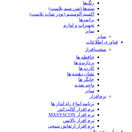
رنگ‌ها
سندها (شن سند بلاست)
اکسید آلومینیم (پودر شات بلاست)
پرایمر‌ها
تجهیزات و لوازم
سایر
سایر
فناوری اطلاعات
سخت‌افزار
حافظه ها
پردازنده ها
کارت ها
نشان دهنده ها
چاپگر ها
واحد تغذیه
سایر
نرم‌افزار
برنامه انواع راه انداز ها
نرم افزار کالیبراتور
نرم افزار MXSYSCON
نرم افزار بالانس
نرم افزار ارتعاش سنجی
سایر محصولات