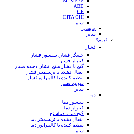
SIEMENS
ABB
GE
HITA CHI
سایر
جابجایی
سایر
فریم9
فشار
حسگر فشار، سنسور فشار
کنترلر فشار
گیج یا فشار سنج، نشان دهنده فشار
انتقال دهنده یا ترنسمیتر فشار
تنظیم کننده یا کالیبراتورفشار
سوئیچ فشار
سایر
دما
سنسور دما
کنترلر دما
گیج دما یا دماسنج
انتقال دهنده یا ترنسمیتر دما
تنظیم کننده یا کالیبراتور دما
سایر