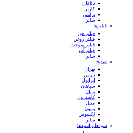
یاتاقان
کارتر
ترانس
سایر
فیلترها
فیلتر هوا
فیلتر روغن
فیلتر سوخت
فیلتر آب
سایر
ضدیخ
بهران
پارس
ایرانول
سپاهان
توتال
کاسترول
مبیل
تویوتا
لکسوس
سایر
سودها و اسیدها