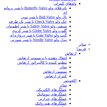
ولوهای کنترلی
باترفلای ولو Butterfly Valve یا شیر پروانه
ای
بال ولو Ball Valve یا شیر توپی
چک ولو Check Valve یا شیر یک طرفه
سیفتی ولو Safety Valve یا شیر اطمینان
گلوب ولو Globe Valve یا شیر کروی
گیت ولو Gate Valve یا شیر دروازه ای
نیدل ولو Needle Valve یا شیر سوزنی
سایر
فریم5
ارتعاش
انتقال دهنده یا ترنسمیتر ارتعاش
تنظیم کننده یا کالیبراتور ارتعاش
سایر
سنسور ارتعاش
کنترلر ارتعاش
اکچویتور
سایر
عملگرهای الکتریکی
عملگرهای پنوماتیک
عملگرهای حرارتی
عملگرهای هیدرولیک