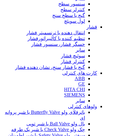
سنسور سطح
کنترلر سطح
گیج یا سطح سنج
لول سویئچ
فشار
انتقال دهنده یا ترنسمیتر فشار
تنظیم کننده یا کالیبراتورفشار
حسگر فشار، سنسور فشار
سایر
سوئیچ فشار
کنترلر فشار
گیج یا فشار سنج، نشان دهنده فشار
کارت های کنترلی
ABB
GE
HITA CHI
SIEMENS
سایر
ولوهای کنترلی
باترفلای ولو Butterfly Valve یا شیر پروانه
ای
بال ولو Ball Valve یا شیر توپی
چک ولو Check Valve یا شیر یک طرفه
سیفتی ولو Safety Valve یا شیر اطمینان