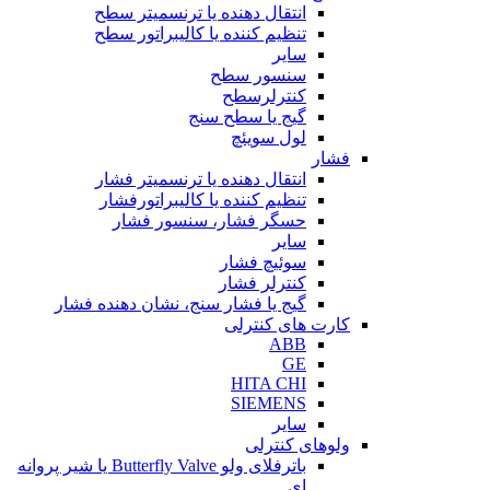
انتقال دهنده یا ترنسمیتر سطح
تنظیم کننده یا کالیبراتور سطح
سایر
سنسور سطح
کنترلرسطح
گیج یا سطح سنج
لول سویئچ
فشار
انتقال دهنده یا ترنسمیتر فشار
تنظیم کننده یا کالیبراتورفشار
حسگر فشار، سنسور فشار
سایر
سوئیچ فشار
کنترلر فشار
گیج یا فشار سنج، نشان دهنده فشار
کارت های کنترلی
ABB
GE
HITA CHI
SIEMENS
سایر
ولوهای کنترلی
باترفلای ولو Butterfly Valve یا شیر پروانه
ای