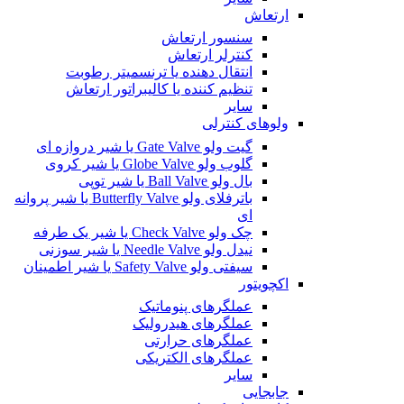
ارتعاش
سنسور ارتعاش
کنترلر ارتعاش
انتقال دهنده یا ترنسمیتر رطوبت
تنظیم کننده یا کالیبراتور ارتعاش
سایر
ولوهای کنترلی
گیت ولو Gate Valve یا شیر دروازه ای
گلوب ولو Globe Valve یا شیر کروی
بال ولو Ball Valve یا شیر توپی
باترفلای ولو Butterfly Valve یا شیر پروانه
ای
چک ولو Check Valve یا شیر یک طرفه
نیدل ولو Needle Valve یا شیر سوزنی
سیفتی ولو Safety Valve یا شیر اطمینان
اکچویتور
عملگرهای پنوماتیک
عملگرهای هیدرولیک
عملگرهای حرارتی
عملگرهای الکتریکی
سایر
جابجایی