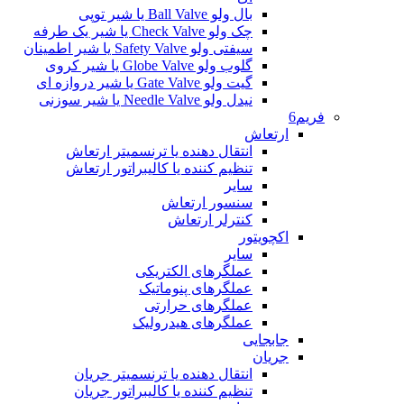
بال ولو Ball Valve یا شیر توپی
چک ولو Check Valve یا شیر یک طرفه
سیفتی ولو Safety Valve یا شیر اطمینان
گلوب ولو Globe Valve یا شیر کروی
گیت ولو Gate Valve یا شیر دروازه ای
نیدل ولو Needle Valve یا شیر سوزنی
فریم6
ارتعاش
انتقال دهنده یا ترنسمیتر ارتعاش
تنظیم کننده یا کالیبراتور ارتعاش
سایر
سنسور ارتعاش
کنترلر ارتعاش
اکچویتور
سایر
عملگرهای الکتریکی
عملگرهای پنوماتیک
عملگرهای حرارتی
عملگرهای هیدرولیک
جابجایی
جریان
انتقال دهنده یا ترنسمیتر جریان
تنظیم کننده یا کالیبراتور جریان