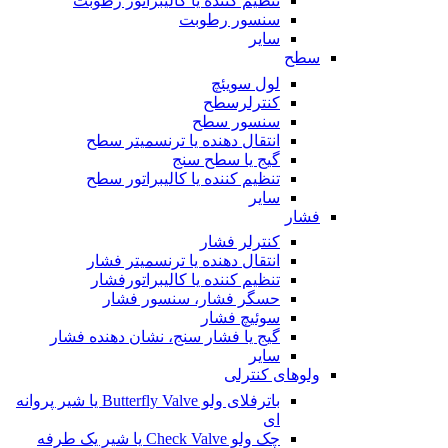
تنظیم کننده یا کالیبراتور رطوبت
سنسور رطوبت
سایر
سطح
لول سویئچ
کنترلرسطح
سنسور سطح
انتقال دهنده یا ترنسمیتر سطح
گیج یا سطح سنج
تنظیم کننده یا کالیبراتور سطح
سایر
فشار
کنترلر فشار
انتقال دهنده یا ترنسمیتر فشار
تنظیم کننده یا کالیبراتورفشار
حسگر فشار، سنسور فشار
سوئیچ فشار
گیج یا فشار سنج، نشان دهنده فشار
سایر
ولوهای کنترلی
باترفلای ولو Butterfly Valve یا شیر پروانه
ای
چک ولو Check Valve یا شیر یک طرفه