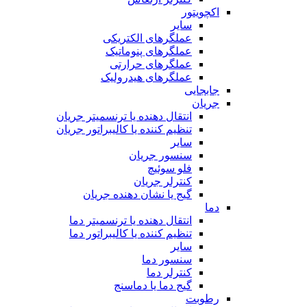
اکچویتور
سایر
عملگرهای الکتریکی
عملگرهای پنوماتیک
عملگرهای حرارتی
عملگرهای هیدرولیک
جابجایی
جریان
انتقال دهنده یا ترنسمیتر جریان
تنظیم کننده یا کالیبراتور جریان
سایر
سنسور جریان
فلو سوئیچ
کنترلر جریان
گیج یا نشان دهنده جریان
دما
انتقال دهنده یا ترنسمیتر دما
تنظیم کننده یا کالیبراتور دما
سایر
سنسور دما
کنترلر دما
گیج دما یا دماسنج
رطوبت