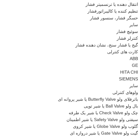
انتقال دهنده یا ترنسمیتر فشار
تنظیم کننده یا کالیبراتورفشار
حسگر فشار، سنسور فشار
سایر
سوئیچ فشار
کنترلر فشار
گیج یا فشار سنج، نشان دهنده فشار
کارت های کنترلی
ABB
GE
HITA CHI
SIEMENS
سایر
ولوهای کنترلی
باترفلای ولو Butterfly Valve یا شیر پروانه ای
بال ولو Ball Valve یا شیر توپی
چک ولو Check Valve یا شیر یک طرفه
سیفتی ولو Safety Valve یا شیر اطمینان
گلوب ولو Globe Valve یا شیر کروی
گیت ولو Gate Valve یا شیر دروازه ای