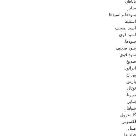
یاتاقان
سایر
سودها و اسیدها
اسید‌ها
اسید ضعیف
اسید قوی
سود‌ها
سود ضعیف
سود قوی
ضدیخ
ایرانول
بهران
پارس
توتال
تویوتا
سایر
سپاهان
کاسترول
لکسوس
مبیل
فیلترها