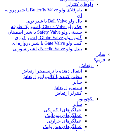
ولوهای کنترلی
باترفلای ولو Butterfly Valve یا شیر پروانه
ای
بال ولو Ball Valve یا شیر توپی
چک ولو Check Valve یا شیر یک طرفه
سیفتی ولو Safety Valve یا شیر اطمینان
گلوب ولو Globe Valve یا شیر کروی
گیت ولو Gate Valve یا شیر دروازه ای
نیدل ولو Needle Valve یا شیر سوزنی
سایر
فریم5
ارتعاش
انتقال دهنده یا ترنسمیتر ارتعاش
تنظیم کننده یا کالیبراتور ارتعاش
سایر
سنسور ارتعاش
کنترلر ارتعاش
اکچویتور
سایر
عملگرهای الکتریکی
عملگرهای پنوماتیک
عملگرهای حرارتی
عملگرهای هیدرولیک