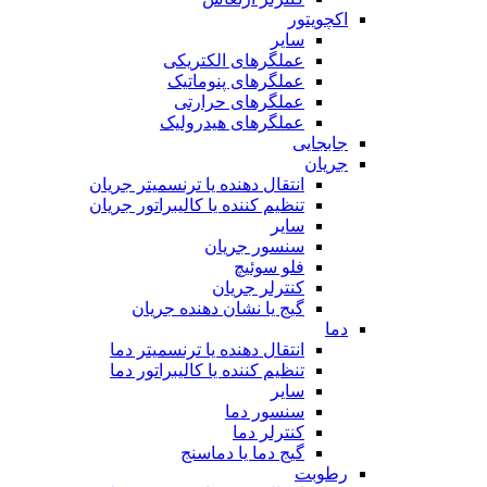
اکچویتور
سایر
عملگرهای الکتریکی
عملگرهای پنوماتیک
عملگرهای حرارتی
عملگرهای هیدرولیک
جابجایی
جریان
انتقال دهنده یا ترنسمیتر جریان
تنظیم کننده یا کالیبراتور جریان
سایر
سنسور جریان
فلو سوئیچ
کنترلر جریان
گیج یا نشان دهنده جریان
دما
انتقال دهنده یا ترنسمیتر دما
تنظیم کننده یا کالیبراتور دما
سایر
سنسور دما
کنترلر دما
گیج دما یا دماسنج
رطوبت