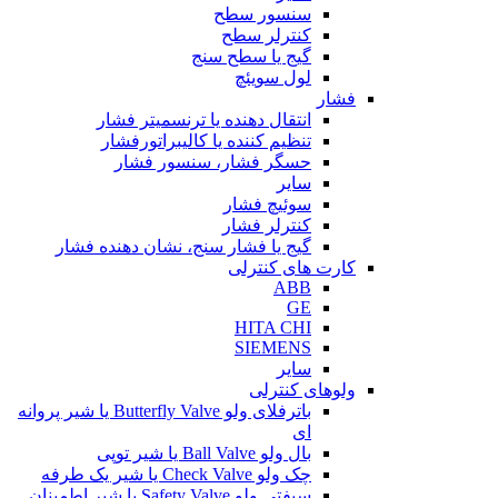
سنسور سطح
کنترلر سطح
گیج یا سطح سنج
لول سویئچ
فشار
انتقال دهنده یا ترنسمیتر فشار
تنظیم کننده یا کالیبراتورفشار
حسگر فشار، سنسور فشار
سایر
سوئیچ فشار
کنترلر فشار
گیج یا فشار سنج، نشان دهنده فشار
کارت های کنترلی
ABB
GE
HITA CHI
SIEMENS
سایر
ولوهای کنترلی
باترفلای ولو Butterfly Valve یا شیر پروانه
ای
بال ولو Ball Valve یا شیر توپی
چک ولو Check Valve یا شیر یک طرفه
سیفتی ولو Safety Valve یا شیر اطمینان