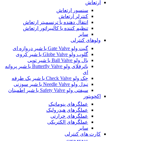
ارتعاش
سنسور ارتعاش
کنترلر ارتعاش
انتقال دهنده یا ترنسمیتر ارتعاش
تنظیم کننده یا کالیبراتور ارتعاش
سایر
ولوهای کنترلی
گیت ولو Gate Valve یا شیر دروازه ای
گلوب ولو Globe Valve یا شیر کروی
بال ولو Ball Valve یا شیر توپی
باترفلای ولو Butterfly Valve یا شیر پروانه
ای
چک ولو Check Valve یا شیر یک طرفه
نیدل ولو Needle Valve یا شیر سوزنی
سیفتی ولو Safety Valve یا شیر اطمینان
اکچویتور
عملگرهای پنوماتیک
عملگرهای هیدرولیک
عملگرهای حرارتی
عملگرهای الکتریکی
سایر
کارت های کنترلی