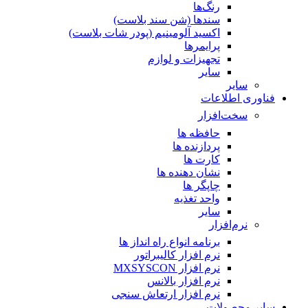
رنگ‌ها
سندها (شن سند بلاست)
اکسید آلومینیم (پودر شات بلاست)
پرایمر‌ها
تجهیزات و لوازم
سایر
سایر
فناوری اطلاعات
سخت‌افزار
حافظه ها
پردازنده ها
کارت ها
نشان دهنده ها
چاپگر ها
واحد تغذیه
سایر
نرم‌افزار
برنامه انواع راه انداز ها
نرم افزار کالیبراتور
نرم افزار MXSYSCON
نرم افزار بالانس
نرم افزار ارتعاش سنجی
سایر محصولات