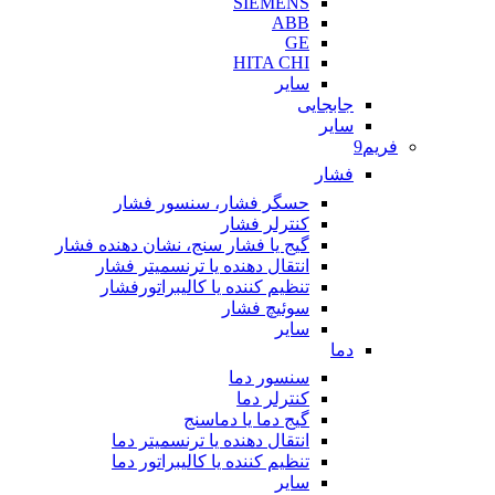
SIEMENS
ABB
GE
HITA CHI
سایر
جابجایی
سایر
فریم9
فشار
حسگر فشار، سنسور فشار
کنترلر فشار
گیج یا فشار سنج، نشان دهنده فشار
انتقال دهنده یا ترنسمیتر فشار
تنظیم کننده یا کالیبراتورفشار
سوئیچ فشار
سایر
دما
سنسور دما
کنترلر دما
گیج دما یا دماسنج
انتقال دهنده یا ترنسمیتر دما
تنظیم کننده یا کالیبراتور دما
سایر