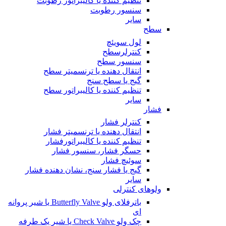
تنظیم کننده یا کالیبراتور رطوبت
سنسور رطوبت
سایر
سطح
لول سویئچ
کنترلرسطح
سنسور سطح
انتقال دهنده یا ترنسمیتر سطح
گیج یا سطح سنج
تنظیم کننده یا کالیبراتور سطح
سایر
فشار
کنترلر فشار
انتقال دهنده یا ترنسمیتر فشار
تنظیم کننده یا کالیبراتورفشار
حسگر فشار، سنسور فشار
سوئیچ فشار
گیج یا فشار سنج، نشان دهنده فشار
سایر
ولوهای کنترلی
باترفلای ولو Butterfly Valve یا شیر پروانه
ای
چک ولو Check Valve یا شیر یک طرفه