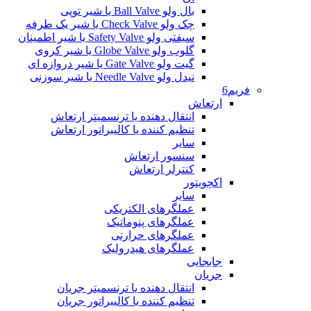
بال ولو Ball Valve یا شیر توپی
چک ولو Check Valve یا شیر یک طرفه
سیفتی ولو Safety Valve یا شیر اطمینان
گلوب ولو Globe Valve یا شیر کروی
گیت ولو Gate Valve یا شیر دروازه ای
نیدل ولو Needle Valve یا شیر سوزنی
فریم6
ارتعاش
انتقال دهنده یا ترنسمیتر ارتعاش
تنظیم کننده یا کالیبراتور ارتعاش
سایر
سنسور ارتعاش
کنترلر ارتعاش
اکچویتور
سایر
عملگرهای الکتریکی
عملگرهای پنوماتیک
عملگرهای حرارتی
عملگرهای هیدرولیک
جابجایی
جریان
انتقال دهنده یا ترنسمیتر جریان
تنظیم کننده یا کالیبراتور جریان