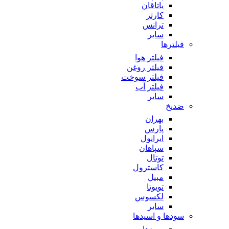
یاتاقان
کارتر
ترانس
سایر
فیلترها
فیلتر هوا
فیلتر روغن
فیلتر سوخت
فیلتر آب
سایر
ضدیخ
بهران
پارس
ایرانول
سپاهان
توتال
کاسترول
مبیل
تویوتا
لکسوس
سایر
سودها و اسیدها