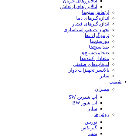
آنالایزرهای جریان
آنالایزرهای ارتعاش
ارتعاش‌سنج‌ها
اندازه‌گیرهای دما
اندازه‌گیرهای فشار
تجهیزات هم‌راستاسازی
ترموگراف‌ها
دورسنج‌ها
صداسنج‌ها
ضخامت‌سنج‌ها
متعادل کننده‌ها
لپ‌تاپ‌های صنعتی
بالانسر تجهیزات دوار
سایر
شیمی
ممبران
آب شیرین SW
آب شور BW
سایر
روغن‌ها
توربین
گیربکس
پمپ