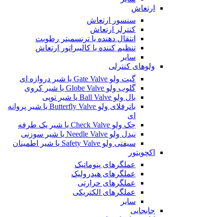
ارتعاش
سنسور ارتعاش
کنترلر ارتعاش
انتقال دهنده یا ترنسمیتر رطوبت
تنظیم کننده یا کالیبراتور ارتعاش
سایر
ولوهای کنترلی
گیت ولو Gate Valve یا شیر دروازه ای
گلوب ولو Globe Valve یا شیر کروی
بال ولو Ball Valve یا شیر توپی
باترفلای ولو Butterfly Valve یا شیر پروانه
ای
چک ولو Check Valve یا شیر یک طرفه
نیدل ولو Needle Valve یا شیر سوزنی
سیفتی ولو Safety Valve یا شیر اطمینان
اکچویتور
عملگرهای پنوماتیک
عملگرهای هیدرولیک
عملگرهای حرارتی
عملگرهای الکتریکی
سایر
جابجایی