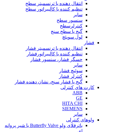
انتقال دهنده یا ترنسمیتر سطح
تنظیم کننده یا کالیبراتور سطح
سایر
سنسور سطح
کنترلرسطح
گیج یا سطح سنج
لول سویئچ
فشار
انتقال دهنده یا ترنسمیتر فشار
تنظیم کننده یا کالیبراتورفشار
حسگر فشار، سنسور فشار
سایر
سوئیچ فشار
کنترلر فشار
گیج یا فشار سنج، نشان دهنده فشار
کارت های کنترلی
ABB
GE
HITA CHI
SIEMENS
سایر
ولوهای کنترلی
باترفلای ولو Butterfly Valve یا شیر پروانه
ای