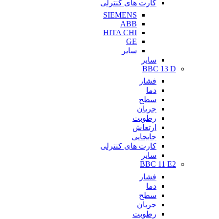
کارت های کنترلی
SIEMENS
ABB
HITA CHI
GE
سایر
سایر
BBC 13 D
فشار
دما
سطح
جریان
رطوبت
ارتعاش
جابجایی
کارت های کنترلی
سایر
BBC 11 E2
فشار
دما
سطح
جریان
رطوبت