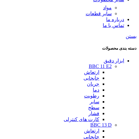
مواد
سایر قطعات
درباره ما
تماس با ما
بستن
دسته بندی محصولات
ابزار دقیق
BBC 11 E2
ارتعاش
جابجایی
جریان
دما
رطوبت
سایر
سطح
فشار
کارت های کنترلی
BBC 13 D
ارتعاش
جابجایی