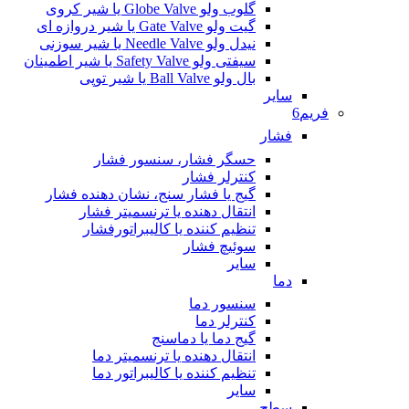
گلوب ولو Globe Valve یا شیر کروی
گیت ولو Gate Valve یا شیر دروازه ای
نیدل ولو Needle Valve یا شیر سوزنی
سیفتی ولو Safety Valve یا شیر اطمینان
بال ولو Ball Valve یا شیر توپی
سایر
فریم6
فشار
حسگر فشار، سنسور فشار
کنترلر فشار
گیج یا فشار سنج، نشان دهنده فشار
انتقال دهنده یا ترنسمیتر فشار
تنظیم کننده یا کالیبراتورفشار
سوئیچ فشار
سایر
دما
سنسور دما
کنترلر دما
گیج دما یا دماسنج
انتقال دهنده یا ترنسمیتر دما
تنظیم کننده یا کالیبراتور دما
سایر
سطح