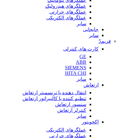
عملگرهای پنوماتیک
عملگرهای هیدرولیک
عملگرهای حرارتی
عملگرهای الکتریکی
سایر
جابجایی
سایر
فریم5
کارت های کنترلی
GE
ABB
SIEMENS
HITA CHI
سایر
ارتعاش
انتقال دهنده یا ترنسمیتر ارتعاش
تنظیم کننده یا کالیبراتور ارتعاش
سنسور ارتعاش
کنترلر ارتعاش
سایر
اکچویتور
عملگرهای الکتریکی
عملگرهای حرارتی