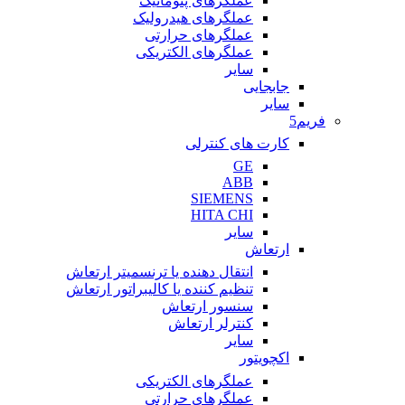
عملگرهای پنوماتیک
عملگرهای هیدرولیک
عملگرهای حرارتی
عملگرهای الکتریکی
سایر
جابجایی
سایر
فریم5
کارت های کنترلی
GE
ABB
SIEMENS
HITA CHI
سایر
ارتعاش
انتقال دهنده یا ترنسمیتر ارتعاش
تنظیم کننده یا کالیبراتور ارتعاش
سنسور ارتعاش
کنترلر ارتعاش
سایر
اکچویتور
عملگرهای الکتریکی
عملگرهای حرارتی