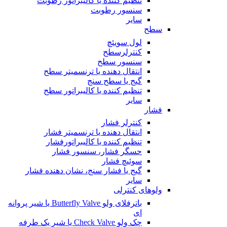
تنظیم کننده یا کالیبراتور رطوبت
سنسور رطوبت
سایر
سطح
لول سویئچ
کنترلرسطح
سنسور سطح
انتقال دهنده یا ترنسمیتر سطح
گیج یا سطح سنج
تنظیم کننده یا کالیبراتور سطح
سایر
فشار
کنترلر فشار
انتقال دهنده یا ترنسمیتر فشار
تنظیم کننده یا کالیبراتورفشار
حسگر فشار، سنسور فشار
سوئیچ فشار
گیج یا فشار سنج، نشان دهنده فشار
سایر
ولوهای کنترلی
باترفلای ولو Butterfly Valve یا شیر پروانه
ای
چک ولو Check Valve یا شیر یک طرفه