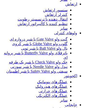
ارتعاش
سنسور ارتعاش
کنترلر ارتعاش
انتقال دهنده یا ترنسمیتر رطوبت
تنظیم کننده یا کالیبراتور ارتعاش
سایر
ولوهای کنترلی
گیت ولو Gate Valve یا شیر دروازه ای
گلوب ولو Globe Valve یا شیر کروی
بال ولو Ball Valve یا شیر توپی
باترفلای ولو Butterfly Valve یا شیر پروانه
ای
چک ولو Check Valve یا شیر یک طرفه
نیدل ولو Needle Valve یا شیر سوزنی
سیفتی ولو Safety Valve یا شیر اطمینان
اکچویتور
عملگرهای پنوماتیک
عملگرهای هیدرولیک
عملگرهای حرارتی
عملگرهای الکتریکی
سایر
جابجایی