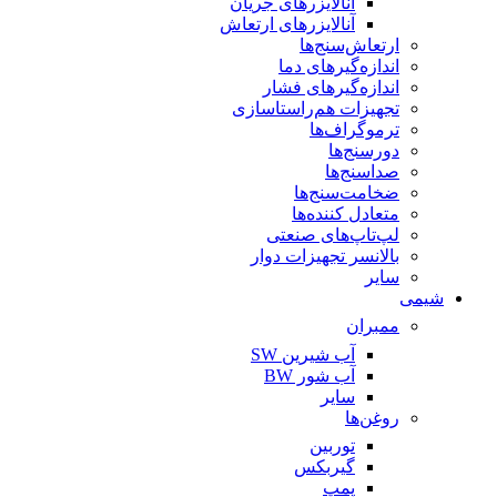
آنالایزرهای جریان
آنالایزرهای ارتعاش
ارتعاش‌سنج‌ها
اندازه‌گیرهای دما
اندازه‌گیرهای فشار
تجهیزات هم‌راستاسازی
ترموگراف‌ها
دورسنج‌ها
صداسنج‌ها
ضخامت‌سنج‌ها
متعادل کننده‌ها
لپ‌تاپ‌های صنعتی
بالانسر تجهیزات دوار
سایر
شیمی
ممبران
آب شیرین SW
آب شور BW
سایر
روغن‌ها
توربین
گیربکس
پمپ