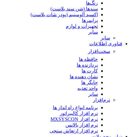
رنگ‌ها
سندها (شن سند بلاست)
اکسید آلومینیم (پودر شات بلاست)
پرایمر‌ها
تجهیزات و لوازم
سایر
سایر
فناوری اطلاعات
سخت‌افزار
حافظه ها
پردازنده ها
کارت ها
نشان دهنده ها
چاپگر ها
واحد تغذیه
سایر
نرم‌افزار
برنامه انواع راه انداز ها
نرم افزار کالیبراتور
نرم افزار MXSYSCON
نرم افزار بالانس
نرم افزار ارتعاش سنجی
سایر محصولات