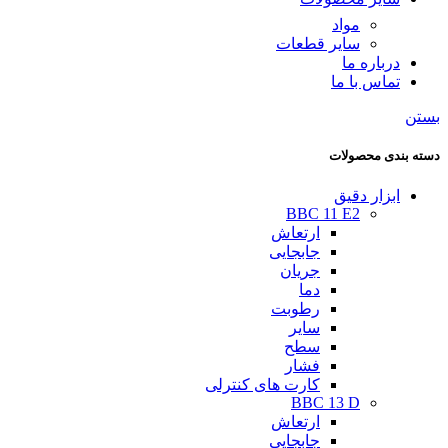
مواد
سایر قطعات
درباره ما
تماس با ما
بستن
دسته بندی محصولات
ابزار دقیق
BBC 11 E2
ارتعاش
جابجایی
جریان
دما
رطوبت
سایر
سطح
فشار
کارت های کنترلی
BBC 13 D
ارتعاش
جابجایی