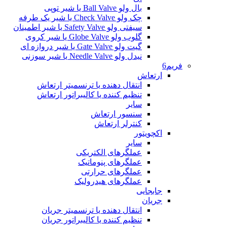
بال ولو Ball Valve یا شیر توپی
چک ولو Check Valve یا شیر یک طرفه
سیفتی ولو Safety Valve یا شیر اطمینان
گلوب ولو Globe Valve یا شیر کروی
گیت ولو Gate Valve یا شیر دروازه ای
نیدل ولو Needle Valve یا شیر سوزنی
فریم6
ارتعاش
انتقال دهنده یا ترنسمیتر ارتعاش
تنظیم کننده یا کالیبراتور ارتعاش
سایر
سنسور ارتعاش
کنترلر ارتعاش
اکچویتور
سایر
عملگرهای الکتریکی
عملگرهای پنوماتیک
عملگرهای حرارتی
عملگرهای هیدرولیک
جابجایی
جریان
انتقال دهنده یا ترنسمیتر جریان
تنظیم کننده یا کالیبراتور جریان