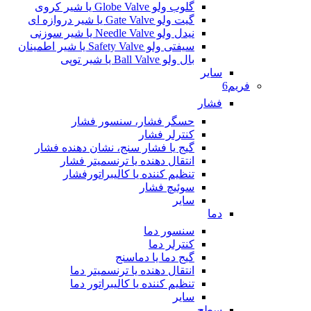
گلوب ولو Globe Valve یا شیر کروی
گیت ولو Gate Valve یا شیر دروازه ای
نیدل ولو Needle Valve یا شیر سوزنی
سیفتی ولو Safety Valve یا شیر اطمینان
بال ولو Ball Valve یا شیر توپی
سایر
فریم6
فشار
حسگر فشار، سنسور فشار
کنترلر فشار
گیج یا فشار سنج، نشان دهنده فشار
انتقال دهنده یا ترنسمیتر فشار
تنظیم کننده یا کالیبراتورفشار
سوئیچ فشار
سایر
دما
سنسور دما
کنترلر دما
گیج دما یا دماسنج
انتقال دهنده یا ترنسمیتر دما
تنظیم کننده یا کالیبراتور دما
سایر
سطح