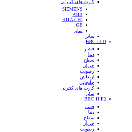
کارت های کنترلی
SIEMENS
ABB
HITA CHI
GE
سایر
سایر
BBC 13 D
فشار
دما
سطح
جریان
رطوبت
ارتعاش
جابجایی
کارت های کنترلی
سایر
BBC 11 E2
فشار
دما
سطح
جریان
رطوبت