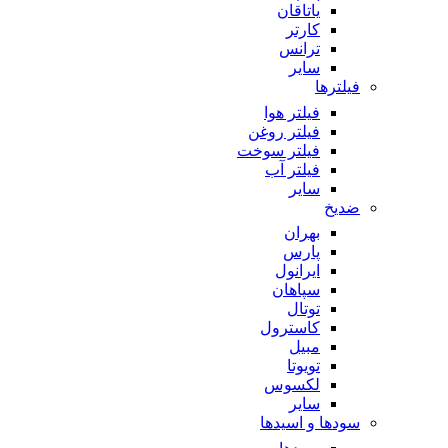
یاتاقان
کارتر
ترانس
سایر
فیلترها
فیلتر هوا
فیلتر روغن
فیلتر سوخت
فیلتر آب
سایر
ضدیخ
بهران
پارس
ایرانول
سپاهان
توتال
کاسترول
مبیل
تویوتا
لکسوس
سایر
سودها و اسیدها