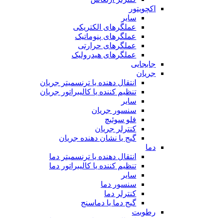
اکچویتور
سایر
عملگرهای الکتریکی
عملگرهای پنوماتیک
عملگرهای حرارتی
عملگرهای هیدرولیک
جابجایی
جریان
انتقال دهنده یا ترنسمیتر جریان
تنظیم کننده یا کالیبراتور جریان
سایر
سنسور جریان
فلو سوئیچ
کنترلر جریان
گیج یا نشان دهنده جریان
دما
انتقال دهنده یا ترنسمیتر دما
تنظیم کننده یا کالیبراتور دما
سایر
سنسور دما
کنترلر دما
گیج دما یا دماسنج
رطوبت