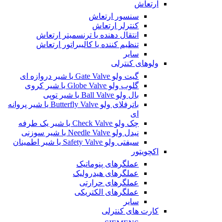
ارتعاش
سنسور ارتعاش
کنترلر ارتعاش
انتقال دهنده یا ترنسمیتر ارتعاش
تنظیم کننده یا کالیبراتور ارتعاش
سایر
ولوهای کنترلی
گیت ولو Gate Valve یا شیر دروازه ای
گلوب ولو Globe Valve یا شیر کروی
بال ولو Ball Valve یا شیر توپی
باترفلای ولو Butterfly Valve یا شیر پروانه
ای
چک ولو Check Valve یا شیر یک طرفه
نیدل ولو Needle Valve یا شیر سوزنی
سیفتی ولو Safety Valve یا شیر اطمینان
اکچویتور
عملگرهای پنوماتیک
عملگرهای هیدرولیک
عملگرهای حرارتی
عملگرهای الکتریکی
سایر
کارت های کنترلی