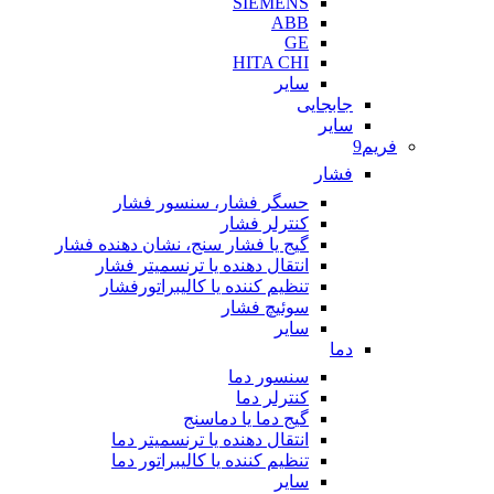
SIEMENS
ABB
GE
HITA CHI
سایر
جابجایی
سایر
فریم9
فشار
حسگر فشار، سنسور فشار
کنترلر فشار
گیج یا فشار سنج، نشان دهنده فشار
انتقال دهنده یا ترنسمیتر فشار
تنظیم کننده یا کالیبراتورفشار
سوئیچ فشار
سایر
دما
سنسور دما
کنترلر دما
گیج دما یا دماسنج
انتقال دهنده یا ترنسمیتر دما
تنظیم کننده یا کالیبراتور دما
سایر