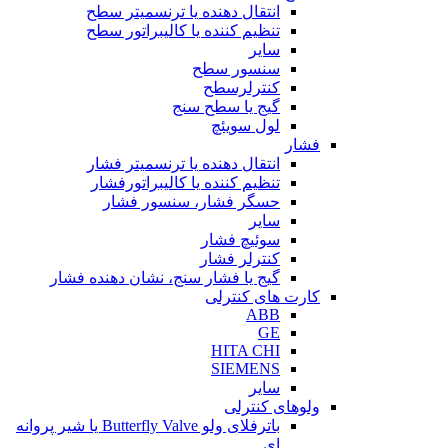
انتقال دهنده یا ترنسمیتر سطح
تنظیم کننده یا کالیبراتور سطح
سایر
سنسور سطح
کنترلرسطح
گیج یا سطح سنج
لول سویئچ
فشار
انتقال دهنده یا ترنسمیتر فشار
تنظیم کننده یا کالیبراتورفشار
حسگر فشار، سنسور فشار
سایر
سوئیچ فشار
کنترلر فشار
گیج یا فشار سنج، نشان دهنده فشار
کارت های کنترلی
ABB
GE
HITA CHI
SIEMENS
سایر
ولوهای کنترلی
باترفلای ولو Butterfly Valve یا شیر پروانه
ای