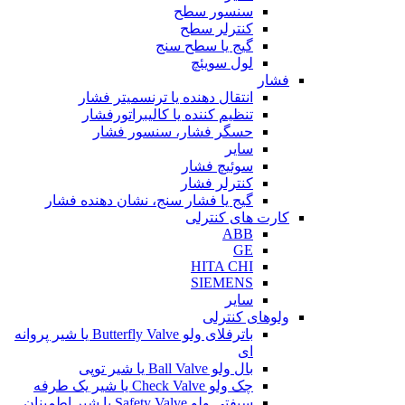
سنسور سطح
کنترلر سطح
گیج یا سطح سنج
لول سویئچ
فشار
انتقال دهنده یا ترنسمیتر فشار
تنظیم کننده یا کالیبراتورفشار
حسگر فشار، سنسور فشار
سایر
سوئیچ فشار
کنترلر فشار
گیج یا فشار سنج، نشان دهنده فشار
کارت های کنترلی
ABB
GE
HITA CHI
SIEMENS
سایر
ولوهای کنترلی
باترفلای ولو Butterfly Valve یا شیر پروانه
ای
بال ولو Ball Valve یا شیر توپی
چک ولو Check Valve یا شیر یک طرفه
سیفتی ولو Safety Valve یا شیر اطمینان