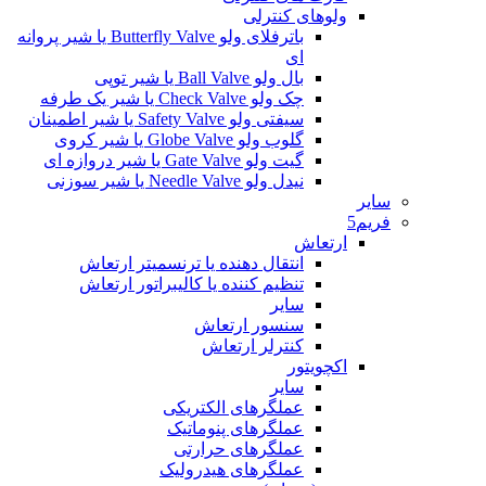
ولوهای کنترلی
باترفلای ولو Butterfly Valve یا شیر پروانه
ای
بال ولو Ball Valve یا شیر توپی
چک ولو Check Valve یا شیر یک طرفه
سیفتی ولو Safety Valve یا شیر اطمینان
گلوب ولو Globe Valve یا شیر کروی
گیت ولو Gate Valve یا شیر دروازه ای
نیدل ولو Needle Valve یا شیر سوزنی
سایر
فریم5
ارتعاش
انتقال دهنده یا ترنسمیتر ارتعاش
تنظیم کننده یا کالیبراتور ارتعاش
سایر
سنسور ارتعاش
کنترلر ارتعاش
اکچویتور
سایر
عملگرهای الکتریکی
عملگرهای پنوماتیک
عملگرهای حرارتی
عملگرهای هیدرولیک