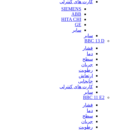
کارت های کنترلی
SIEMENS
ABB
HITA CHI
GE
سایر
سایر
BBC 13 D
فشار
دما
سطح
جریان
رطوبت
ارتعاش
جابجایی
کارت های کنترلی
سایر
BBC 11 E2
فشار
دما
سطح
جریان
رطوبت