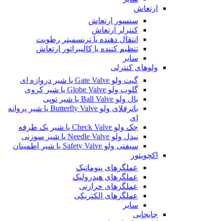
ارتعاش
سنسور ارتعاش
کنترلر ارتعاش
انتقال دهنده یا ترنسمیتر رطوبت
تنظیم کننده یا کالیبراتور ارتعاش
سایر
ولوهای کنترلی
گیت ولو Gate Valve یا شیر دروازه ای
گلوب ولو Globe Valve یا شیر کروی
بال ولو Ball Valve یا شیر توپی
باترفلای ولو Butterfly Valve یا شیر پروانه
ای
چک ولو Check Valve یا شیر یک طرفه
نیدل ولو Needle Valve یا شیر سوزنی
سیفتی ولو Safety Valve یا شیر اطمینان
اکچویتور
عملگرهای پنوماتیک
عملگرهای هیدرولیک
عملگرهای حرارتی
عملگرهای الکتریکی
سایر
جابجایی