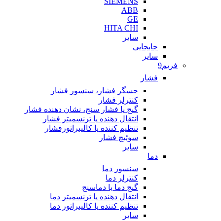
SIEMENS
ABB
GE
HITA CHI
سایر
جابجایی
سایر
فریم9
فشار
حسگر فشار، سنسور فشار
کنترلر فشار
گیج یا فشار سنج، نشان دهنده فشار
انتقال دهنده یا ترنسمیتر فشار
تنظیم کننده یا کالیبراتورفشار
سوئیچ فشار
سایر
دما
سنسور دما
کنترلر دما
گیج دما یا دماسنج
انتقال دهنده یا ترنسمیتر دما
تنظیم کننده یا کالیبراتور دما
سایر