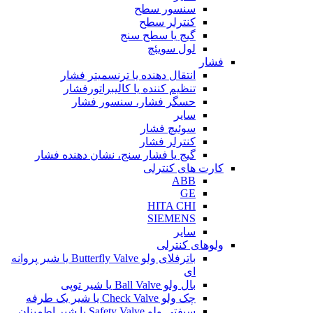
سنسور سطح
کنترلر سطح
گیج یا سطح سنج
لول سویئچ
فشار
انتقال دهنده یا ترنسمیتر فشار
تنظیم کننده یا کالیبراتورفشار
حسگر فشار، سنسور فشار
سایر
سوئیچ فشار
کنترلر فشار
گیج یا فشار سنج، نشان دهنده فشار
کارت های کنترلی
ABB
GE
HITA CHI
SIEMENS
سایر
ولوهای کنترلی
باترفلای ولو Butterfly Valve یا شیر پروانه
ای
بال ولو Ball Valve یا شیر توپی
چک ولو Check Valve یا شیر یک طرفه
سیفتی ولو Safety Valve یا شیر اطمینان