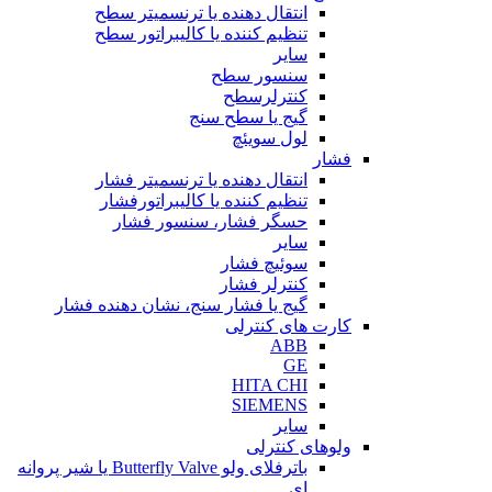
انتقال دهنده یا ترنسمیتر سطح
تنظیم کننده یا کالیبراتور سطح
سایر
سنسور سطح
کنترلرسطح
گیج یا سطح سنج
لول سویئچ
فشار
انتقال دهنده یا ترنسمیتر فشار
تنظیم کننده یا کالیبراتورفشار
حسگر فشار، سنسور فشار
سایر
سوئیچ فشار
کنترلر فشار
گیج یا فشار سنج، نشان دهنده فشار
کارت های کنترلی
ABB
GE
HITA CHI
SIEMENS
سایر
ولوهای کنترلی
باترفلای ولو Butterfly Valve یا شیر پروانه
ای