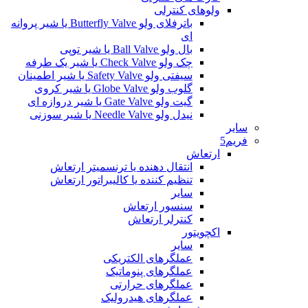
ولوهای کنترلی
باترفلای ولو Butterfly Valve یا شیر پروانه
ای
بال ولو Ball Valve یا شیر توپی
چک ولو Check Valve یا شیر یک طرفه
سیفتی ولو Safety Valve یا شیر اطمینان
گلوب ولو Globe Valve یا شیر کروی
گیت ولو Gate Valve یا شیر دروازه ای
نیدل ولو Needle Valve یا شیر سوزنی
سایر
فریم5
ارتعاش
انتقال دهنده یا ترنسمیتر ارتعاش
تنظیم کننده یا کالیبراتور ارتعاش
سایر
سنسور ارتعاش
کنترلر ارتعاش
اکچویتور
سایر
عملگرهای الکتریکی
عملگرهای پنوماتیک
عملگرهای حرارتی
عملگرهای هیدرولیک