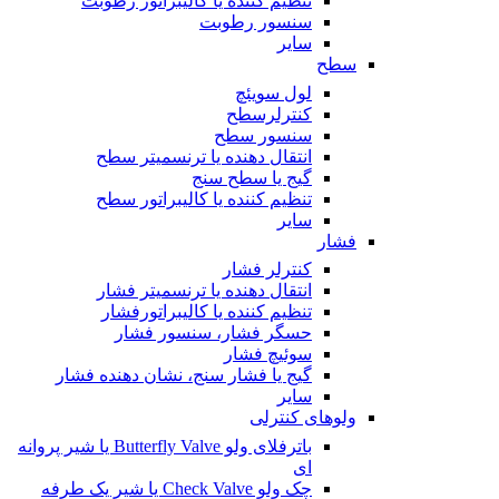
تنظیم کننده یا کالیبراتور رطوبت
سنسور رطوبت
سایر
سطح
لول سویئچ
کنترلرسطح
سنسور سطح
انتقال دهنده یا ترنسمیتر سطح
گیج یا سطح سنج
تنظیم کننده یا کالیبراتور سطح
سایر
فشار
کنترلر فشار
انتقال دهنده یا ترنسمیتر فشار
تنظیم کننده یا کالیبراتورفشار
حسگر فشار، سنسور فشار
سوئیچ فشار
گیج یا فشار سنج، نشان دهنده فشار
سایر
ولوهای کنترلی
باترفلای ولو Butterfly Valve یا شیر پروانه
ای
چک ولو Check Valve یا شیر یک طرفه