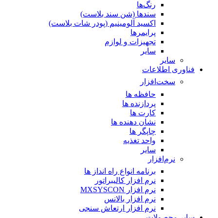
رنگ‌ها
سندها (شن سند بلاست)
اکسید آلومینیم (پودر شات بلاست)
پرایمر‌ها
تجهیزات و لوازم
سایر
سایر
فناوری اطلاعات
سخت‌افزار
حافظه ها
پردازنده ها
کارت ها
نشان دهنده ها
چاپگر ها
واحد تغذیه
سایر
نرم‌افزار
برنامه انواع راه انداز ها
نرم افزار کالیبراتور
نرم افزار MXSYSCON
نرم افزار بالانس
نرم افزار ارتعاش سنجی
سایر محصولات