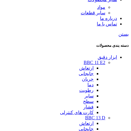
مواد
سایر قطعات
درباره ما
تماس با ما
بستن
دسته بندی محصولات
ابزار دقیق
BBC 11 E2
ارتعاش
جابجایی
جریان
دما
رطوبت
سایر
سطح
فشار
کارت های کنترلی
BBC 13 D
ارتعاش
جابجایی