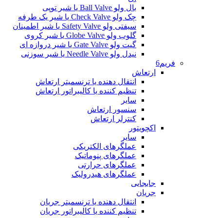
بال ولو Ball Valve یا شیر توپی
چک ولو Check Valve یا شیر یک طرفه
سیفتی ولو Safety Valve یا شیر اطمینان
گلوب ولو Globe Valve یا شیر کروی
گیت ولو Gate Valve یا شیر دروازه ای
نیدل ولو Needle Valve یا شیر سوزنی
فریم6
ارتعاش
انتقال دهنده یا ترنسمیتر ارتعاش
تنظیم کننده یا کالیبراتور ارتعاش
سایر
سنسور ارتعاش
کنترلر ارتعاش
اکچویتور
سایر
عملگرهای الکتریکی
عملگرهای پنوماتیک
عملگرهای حرارتی
عملگرهای هیدرولیک
جابجایی
جریان
انتقال دهنده یا ترنسمیتر جریان
تنظیم کننده یا کالیبراتور جریان