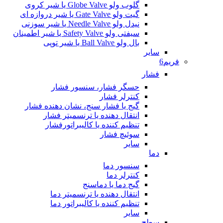
گلوب ولو Globe Valve یا شیر کروی
گیت ولو Gate Valve یا شیر دروازه ای
نیدل ولو Needle Valve یا شیر سوزنی
سیفتی ولو Safety Valve یا شیر اطمینان
بال ولو Ball Valve یا شیر توپی
سایر
فریم6
فشار
حسگر فشار، سنسور فشار
کنترلر فشار
گیج یا فشار سنج، نشان دهنده فشار
انتقال دهنده یا ترنسمیتر فشار
تنظیم کننده یا کالیبراتورفشار
سوئیچ فشار
سایر
دما
سنسور دما
کنترلر دما
گیج دما یا دماسنج
انتقال دهنده یا ترنسمیتر دما
تنظیم کننده یا کالیبراتور دما
سایر
سطح