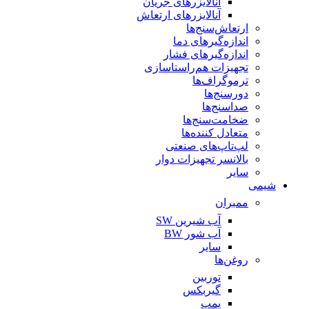
آنالایزرهای جریان
آنالایزرهای ارتعاش
ارتعاش‌سنج‌ها
اندازه‌گیرهای دما
اندازه‌گیرهای فشار
تجهیزات هم‌راستاسازی
ترموگراف‌ها
دورسنج‌ها
صداسنج‌ها
ضخامت‌سنج‌ها
متعادل کننده‌ها
لپ‌تاپ‌های صنعتی
بالانسر تجهیزات دوار
سایر
شیمی
ممبران
آب شیرین SW
آب شور BW
سایر
روغن‌ها
توربین
گیربکس
پمپ