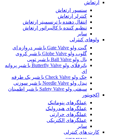
ارتعاش
سنسور ارتعاش
کنترلر ارتعاش
انتقال دهنده یا ترنسمیتر ارتعاش
تنظیم کننده یا کالیبراتور ارتعاش
سایر
ولوهای کنترلی
گیت ولو Gate Valve یا شیر دروازه ای
گلوب ولو Globe Valve یا شیر کروی
بال ولو Ball Valve یا شیر توپی
باترفلای ولو Butterfly Valve یا شیر پروانه
ای
چک ولو Check Valve یا شیر یک طرفه
نیدل ولو Needle Valve یا شیر سوزنی
سیفتی ولو Safety Valve یا شیر اطمینان
اکچویتور
عملگرهای پنوماتیک
عملگرهای هیدرولیک
عملگرهای حرارتی
عملگرهای الکتریکی
سایر
کارت های کنترلی