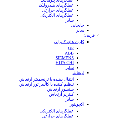
عملگرهای پنوماتیک
عملگرهای هیدرولیک
عملگرهای حرارتی
عملگرهای الکتریکی
سایر
جابجایی
سایر
فریم5
کارت های کنترلی
GE
ABB
SIEMENS
HITA CHI
سایر
ارتعاش
انتقال دهنده یا ترنسمیتر ارتعاش
تنظیم کننده یا کالیبراتور ارتعاش
سنسور ارتعاش
کنترلر ارتعاش
سایر
اکچویتور
عملگرهای الکتریکی
عملگرهای حرارتی