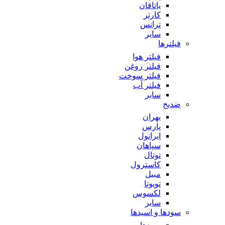
یاتاقان
کارتر
ترانس
سایر
فیلترها
فیلتر هوا
فیلتر روغن
فیلتر سوخت
فیلتر آب
سایر
ضدیخ
بهران
پارس
ایرانول
سپاهان
توتال
کاسترول
مبیل
تویوتا
لکسوس
سایر
سودها و اسیدها