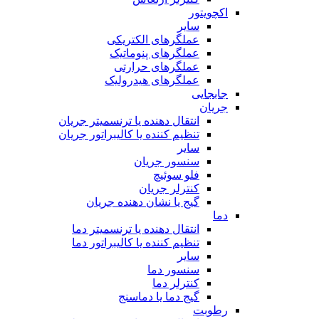
اکچویتور
سایر
عملگرهای الکتریکی
عملگرهای پنوماتیک
عملگرهای حرارتی
عملگرهای هیدرولیک
جابجایی
جریان
انتقال دهنده یا ترنسمیتر جریان
تنظیم کننده یا کالیبراتور جریان
سایر
سنسور جریان
فلو سوئیچ
کنترلر جریان
گیج یا نشان دهنده جریان
دما
انتقال دهنده یا ترنسمیتر دما
تنظیم کننده یا کالیبراتور دما
سایر
سنسور دما
کنترلر دما
گیج دما یا دماسنج
رطوبت