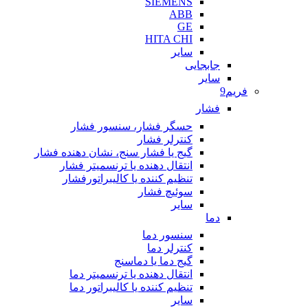
SIEMENS
ABB
GE
HITA CHI
سایر
جابجایی
سایر
فریم9
فشار
حسگر فشار، سنسور فشار
کنترلر فشار
گیج یا فشار سنج، نشان دهنده فشار
انتقال دهنده یا ترنسمیتر فشار
تنظیم کننده یا کالیبراتورفشار
سوئیچ فشار
سایر
دما
سنسور دما
کنترلر دما
گیج دما یا دماسنج
انتقال دهنده یا ترنسمیتر دما
تنظیم کننده یا کالیبراتور دما
سایر