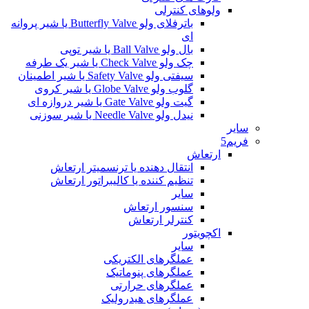
ولوهای کنترلی
باترفلای ولو Butterfly Valve یا شیر پروانه
ای
بال ولو Ball Valve یا شیر توپی
چک ولو Check Valve یا شیر یک طرفه
سیفتی ولو Safety Valve یا شیر اطمینان
گلوب ولو Globe Valve یا شیر کروی
گیت ولو Gate Valve یا شیر دروازه ای
نیدل ولو Needle Valve یا شیر سوزنی
سایر
فریم5
ارتعاش
انتقال دهنده یا ترنسمیتر ارتعاش
تنظیم کننده یا کالیبراتور ارتعاش
سایر
سنسور ارتعاش
کنترلر ارتعاش
اکچویتور
سایر
عملگرهای الکتریکی
عملگرهای پنوماتیک
عملگرهای حرارتی
عملگرهای هیدرولیک