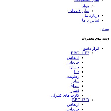
مواد
سایر قطعات
درباره ما
تماس با ما
بستن
دسته بندی محصولات
ابزار دقیق
BBC 11 E2
ارتعاش
جابجایی
جریان
دما
رطوبت
سایر
سطح
فشار
کارت های کنترلی
BBC 13 D
ارتعاش
جابجایی