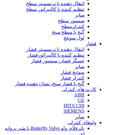
انتقال دهنده یا ترنسمیتر سطح
تنظیم کننده یا کالیبراتور سطح
سایر
سنسور سطح
کنترلرسطح
گیج یا سطح سنج
لول سویئچ
فشار
انتقال دهنده یا ترنسمیتر فشار
تنظیم کننده یا کالیبراتورفشار
حسگر فشار، سنسور فشار
سایر
سوئیچ فشار
کنترلر فشار
گیج یا فشار سنج، نشان دهنده فشار
کارت های کنترلی
ABB
GE
HITA CHI
SIEMENS
سایر
ولوهای کنترلی
باترفلای ولو Butterfly Valve یا شیر پروانه
ای