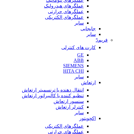
عملگرهای پنوماتیک
عملگرهای هیدرولیک
عملگرهای حرارتی
عملگرهای الکتریکی
سایر
جابجایی
سایر
فریم5
کارت های کنترلی
GE
ABB
SIEMENS
HITA CHI
سایر
ارتعاش
انتقال دهنده یا ترنسمیتر ارتعاش
تنظیم کننده یا کالیبراتور ارتعاش
سنسور ارتعاش
کنترلر ارتعاش
سایر
اکچویتور
عملگرهای الکتریکی
عملگرهای حرارتی