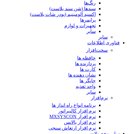
رنگ‌ها
سندها (شن سند بلاست)
اکسید آلومینیم (پودر شات بلاست)
پرایمر‌ها
تجهیزات و لوازم
سایر
سایر
فناوری اطلاعات
سخت‌افزار
حافظه ها
پردازنده ها
کارت ها
نشان دهنده ها
چاپگر ها
واحد تغذیه
سایر
نرم‌افزار
برنامه انواع راه انداز ها
نرم افزار کالیبراتور
نرم افزار MXSYSCON
نرم افزار بالانس
نرم افزار ارتعاش سنجی
سایر محصولات