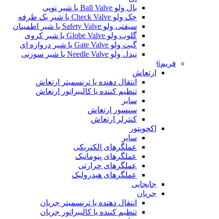
بال ولو Ball Valve یا شیر توپی
چک ولو Check Valve یا شیر یک طرفه
سیفتی ولو Safety Valve یا شیر اطمینان
گلوب ولو Globe Valve یا شیر کروی
گیت ولو Gate Valve یا شیر دروازه ای
نیدل ولو Needle Valve یا شیر سوزنی
فریم6
ارتعاش
انتقال دهنده یا ترنسمیتر ارتعاش
تنظیم کننده یا کالیبراتور ارتعاش
سایر
سنسور ارتعاش
کنترلر ارتعاش
اکچویتور
سایر
عملگرهای الکتریکی
عملگرهای پنوماتیک
عملگرهای حرارتی
عملگرهای هیدرولیک
جابجایی
جریان
انتقال دهنده یا ترنسمیتر جریان
تنظیم کننده یا کالیبراتور جریان