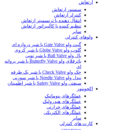
ارتعاش
سنسور ارتعاش
کنترلر ارتعاش
انتقال دهنده یا ترنسمیتر ارتعاش
تنظیم کننده یا کالیبراتور ارتعاش
سایر
ولوهای کنترلی
گیت ولو Gate Valve یا شیر دروازه ای
گلوب ولو Globe Valve یا شیر کروی
بال ولو Ball Valve یا شیر توپی
باترفلای ولو Butterfly Valve یا شیر پروانه
ای
چک ولو Check Valve یا شیر یک طرفه
نیدل ولو Needle Valve یا شیر سوزنی
سیفتی ولو Safety Valve یا شیر اطمینان
اکچویتور
عملگرهای پنوماتیک
عملگرهای هیدرولیک
عملگرهای حرارتی
عملگرهای الکتریکی
سایر
کارت های کنترلی