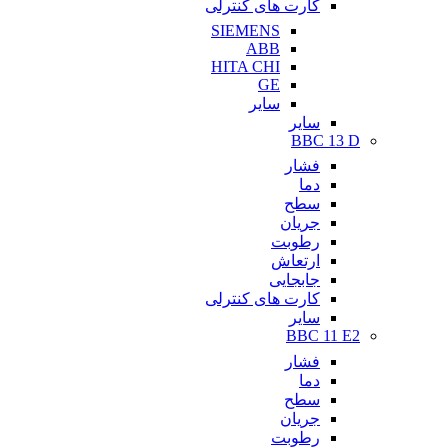
کارت های کنترلی
SIEMENS
ABB
HITA CHI
GE
سایر
سایر
BBC 13 D
فشار
دما
سطح
جریان
رطوبت
ارتعاش
جابجایی
کارت های کنترلی
سایر
BBC 11 E2
فشار
دما
سطح
جریان
رطوبت