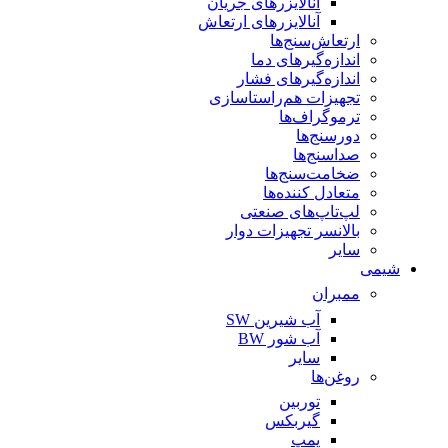
آنالایزرهای جریان
آنالایزرهای ارتعاش
ارتعاش‌سنج‌ها
اندازه‌گیرهای دما
اندازه‌گیرهای فشار
تجهیزات هم‌راستاسازی
ترموگراف‌ها
دورسنج‌ها
صداسنج‌ها
ضخامت‌سنج‌ها
متعادل کننده‌ها
لپ‌تاپ‌های صنعتی
بالانسر تجهیزات دوار
سایر
شیمی
ممبران
آب شیرین SW
آب شور BW
سایر
روغن‌ها
توربین
گیربکس
پمپ