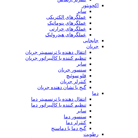
اکچویتور
سایر
عملگرهای الکتریکی
عملگرهای پنوماتیک
عملگرهای حرارتی
عملگرهای هیدرولیک
جابجایی
جریان
انتقال دهنده یا ترنسمیتر جریان
تنظیم کننده یا کالیبراتور جریان
سایر
سنسور جریان
فلو سوئیچ
کنترلر جریان
گیج یا نشان دهنده جریان
دما
انتقال دهنده یا ترنسمیتر دما
تنظیم کننده یا کالیبراتور دما
سایر
سنسور دما
کنترلر دما
گیج دما یا دماسنج
رطوبت