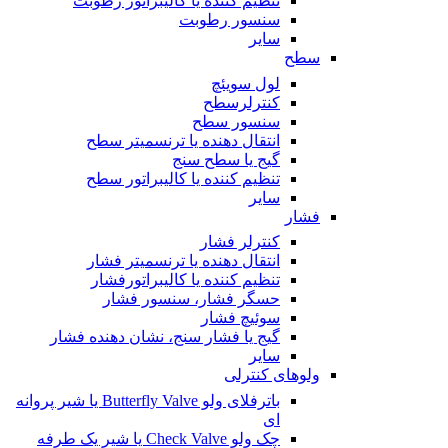
تنظیم کننده یا کالیبراتور رطوبت
سنسور رطوبت
سایر
سطح
لول سویئچ
کنترلرسطح
سنسور سطح
انتقال دهنده یا ترنسمیتر سطح
گیج یا سطح سنج
تنظیم کننده یا کالیبراتور سطح
سایر
فشار
کنترلر فشار
انتقال دهنده یا ترنسمیتر فشار
تنظیم کننده یا کالیبراتورفشار
حسگر فشار، سنسور فشار
سوئیچ فشار
گیج یا فشار سنج، نشان دهنده فشار
سایر
ولوهای کنترلی
باترفلای ولو Butterfly Valve یا شیر پروانه
ای
چک ولو Check Valve یا شیر یک طرفه