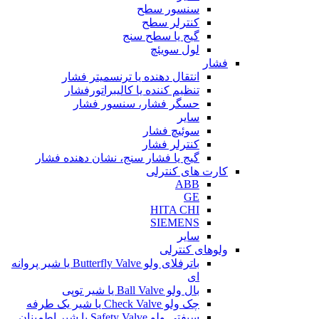
سنسور سطح
کنترلر سطح
گیج یا سطح سنج
لول سویئچ
فشار
انتقال دهنده یا ترنسمیتر فشار
تنظیم کننده یا کالیبراتورفشار
حسگر فشار، سنسور فشار
سایر
سوئیچ فشار
کنترلر فشار
گیج یا فشار سنج، نشان دهنده فشار
کارت های کنترلی
ABB
GE
HITA CHI
SIEMENS
سایر
ولوهای کنترلی
باترفلای ولو Butterfly Valve یا شیر پروانه
ای
بال ولو Ball Valve یا شیر توپی
چک ولو Check Valve یا شیر یک طرفه
سیفتی ولو Safety Valve یا شیر اطمینان