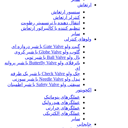
ارتعاش
سنسور ارتعاش
کنترلر ارتعاش
انتقال دهنده یا ترنسمیتر رطوبت
تنظیم کننده یا کالیبراتور ارتعاش
سایر
ولوهای کنترلی
گیت ولو Gate Valve یا شیر دروازه ای
گلوب ولو Globe Valve یا شیر کروی
بال ولو Ball Valve یا شیر توپی
باترفلای ولو Butterfly Valve یا شیر پروانه
ای
چک ولو Check Valve یا شیر یک طرفه
نیدل ولو Needle Valve یا شیر سوزنی
سیفتی ولو Safety Valve یا شیر اطمینان
اکچویتور
عملگرهای پنوماتیک
عملگرهای هیدرولیک
عملگرهای حرارتی
عملگرهای الکتریکی
سایر
جابجایی