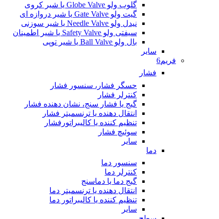
گلوب ولو Globe Valve یا شیر کروی
گیت ولو Gate Valve یا شیر دروازه ای
نیدل ولو Needle Valve یا شیر سوزنی
سیفتی ولو Safety Valve یا شیر اطمینان
بال ولو Ball Valve یا شیر توپی
سایر
فریم6
فشار
حسگر فشار، سنسور فشار
کنترلر فشار
گیج یا فشار سنج، نشان دهنده فشار
انتقال دهنده یا ترنسمیتر فشار
تنظیم کننده یا کالیبراتورفشار
سوئیچ فشار
سایر
دما
سنسور دما
کنترلر دما
گیج دما یا دماسنج
انتقال دهنده یا ترنسمیتر دما
تنظیم کننده یا کالیبراتور دما
سایر
سطح