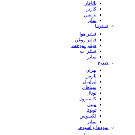
یاتاقان
کارتر
ترانس
سایر
فیلترها
فیلتر هوا
فیلتر روغن
فیلتر سوخت
فیلتر آب
سایر
ضدیخ
بهران
پارس
ایرانول
سپاهان
توتال
کاسترول
مبیل
تویوتا
لکسوس
سایر
سودها و اسیدها