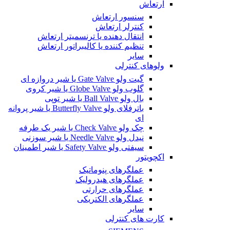
ارتعاش
سنسور ارتعاش
کنترلر ارتعاش
انتقال دهنده یا ترنسمیتر ارتعاش
تنظیم کننده یا کالیبراتور ارتعاش
سایر
ولوهای کنترلی
گیت ولو Gate Valve یا شیر دروازه ای
گلوب ولو Globe Valve یا شیر کروی
بال ولو Ball Valve یا شیر توپی
باترفلای ولو Butterfly Valve یا شیر پروانه
ای
چک ولو Check Valve یا شیر یک طرفه
نیدل ولو Needle Valve یا شیر سوزنی
سیفتی ولو Safety Valve یا شیر اطمینان
اکچویتور
عملگرهای پنوماتیک
عملگرهای هیدرولیک
عملگرهای حرارتی
عملگرهای الکتریکی
سایر
کارت های کنترلی