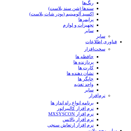
رنگ‌ها
سندها (شن سند بلاست)
اکسید آلومینیم (پودر شات بلاست)
پرایمر‌ها
تجهیزات و لوازم
سایر
سایر
فناوری اطلاعات
سخت‌افزار
حافظه ها
پردازنده ها
کارت ها
نشان دهنده ها
چاپگر ها
واحد تغذیه
سایر
نرم‌افزار
برنامه انواع راه انداز ها
نرم افزار کالیبراتور
نرم افزار MXSYSCON
نرم افزار بالانس
نرم افزار ارتعاش سنجی
سایر محصولات