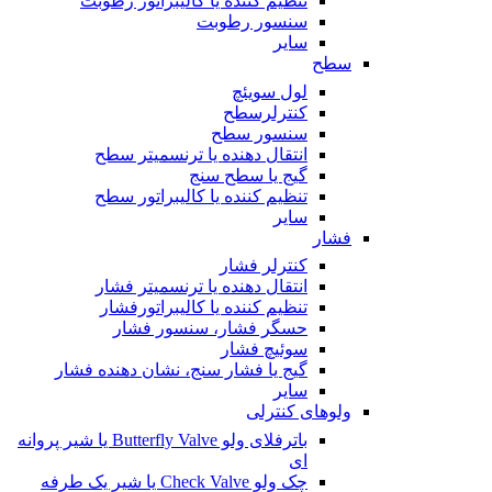
تنظیم کننده یا کالیبراتور رطوبت
سنسور رطوبت
سایر
سطح
لول سویئچ
کنترلرسطح
سنسور سطح
انتقال دهنده یا ترنسمیتر سطح
گیج یا سطح سنج
تنظیم کننده یا کالیبراتور سطح
سایر
فشار
کنترلر فشار
انتقال دهنده یا ترنسمیتر فشار
تنظیم کننده یا کالیبراتورفشار
حسگر فشار، سنسور فشار
سوئیچ فشار
گیج یا فشار سنج، نشان دهنده فشار
سایر
ولوهای کنترلی
باترفلای ولو Butterfly Valve یا شیر پروانه
ای
چک ولو Check Valve یا شیر یک طرفه