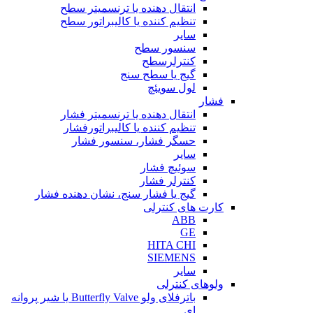
انتقال دهنده یا ترنسمیتر سطح
تنظیم کننده یا کالیبراتور سطح
سایر
سنسور سطح
کنترلرسطح
گیج یا سطح سنج
لول سویئچ
فشار
انتقال دهنده یا ترنسمیتر فشار
تنظیم کننده یا کالیبراتورفشار
حسگر فشار، سنسور فشار
سایر
سوئیچ فشار
کنترلر فشار
گیج یا فشار سنج، نشان دهنده فشار
کارت های کنترلی
ABB
GE
HITA CHI
SIEMENS
سایر
ولوهای کنترلی
باترفلای ولو Butterfly Valve یا شیر پروانه
ای