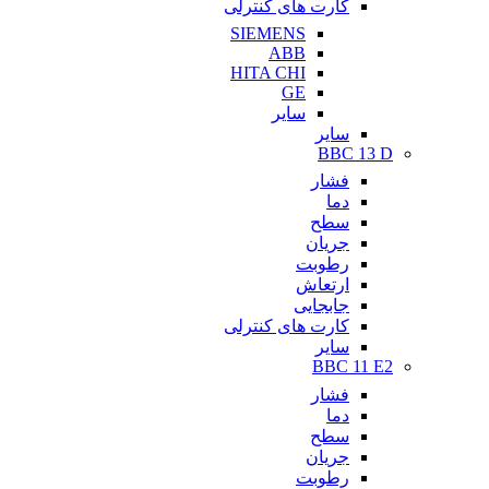
کارت های کنترلی
SIEMENS
ABB
HITA CHI
GE
سایر
سایر
BBC 13 D
فشار
دما
سطح
جریان
رطوبت
ارتعاش
جابجایی
کارت های کنترلی
سایر
BBC 11 E2
فشار
دما
سطح
جریان
رطوبت