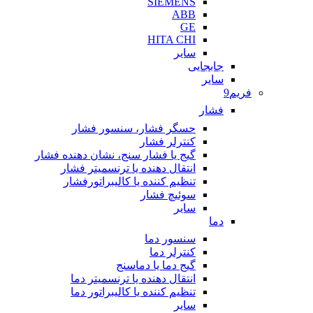
SIEMENS
ABB
GE
HITA CHI
سایر
جابجایی
سایر
فریم9
فشار
حسگر فشار، سنسور فشار
کنترلر فشار
گیج یا فشار سنج، نشان دهنده فشار
انتقال دهنده یا ترنسمیتر فشار
تنظیم کننده یا کالیبراتورفشار
سوئیچ فشار
سایر
دما
سنسور دما
کنترلر دما
گیج دما یا دماسنج
انتقال دهنده یا ترنسمیتر دما
تنظیم کننده یا کالیبراتور دما
سایر