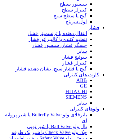
سنسور سطح
کنترلر سطح
گیج یا سطح سنج
لول سویئچ
فشار
انتقال دهنده یا ترنسمیتر فشار
تنظیم کننده یا کالیبراتورفشار
حسگر فشار، سنسور فشار
سایر
سوئیچ فشار
کنترلر فشار
گیج یا فشار سنج، نشان دهنده فشار
کارت های کنترلی
ABB
GE
HITA CHI
SIEMENS
سایر
ولوهای کنترلی
باترفلای ولو Butterfly Valve یا شیر پروانه
ای
بال ولو Ball Valve یا شیر توپی
چک ولو Check Valve یا شیر یک طرفه
سیفتی ولو Safety Valve یا شیر اطمینان