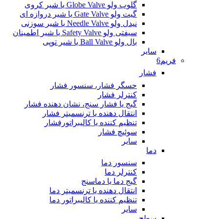
گلوب ولو Globe Valve یا شیر کروی
گیت ولو Gate Valve یا شیر دروازه ای
نیدل ولو Needle Valve یا شیر سوزنی
سیفتی ولو Safety Valve یا شیر اطمینان
بال ولو Ball Valve یا شیر توپی
سایر
فریم6
فشار
حسگر فشار، سنسور فشار
کنترلر فشار
گیج یا فشار سنج، نشان دهنده فشار
انتقال دهنده یا ترنسمیتر فشار
تنظیم کننده یا کالیبراتورفشار
سوئیچ فشار
سایر
دما
سنسور دما
کنترلر دما
گیج دما یا دماسنج
انتقال دهنده یا ترنسمیتر دما
تنظیم کننده یا کالیبراتور دما
سایر
سطح