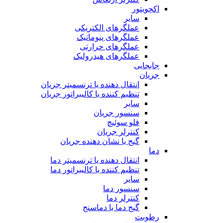
اکچویتور
سایر
عملگرهای الکتریکی
عملگرهای پنوماتیک
عملگرهای حرارتی
عملگرهای هیدرولیک
جابجایی
جریان
انتقال دهنده یا ترنسمیتر جریان
تنظیم کننده یا کالیبراتور جریان
سایر
سنسور جریان
فلو سوئیچ
کنترلر جریان
گیج یا نشان دهنده جریان
دما
انتقال دهنده یا ترنسمیتر دما
تنظیم کننده یا کالیبراتور دما
سایر
سنسور دما
کنترلر دما
گیج دما یا دماسنج
رطوبت