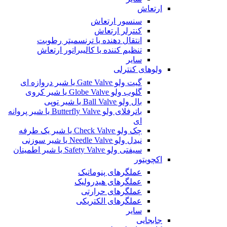
ارتعاش
سنسور ارتعاش
کنترلر ارتعاش
انتقال دهنده یا ترنسمیتر رطوبت
تنظیم کننده یا کالیبراتور ارتعاش
سایر
ولوهای کنترلی
گیت ولو Gate Valve یا شیر دروازه ای
گلوب ولو Globe Valve یا شیر کروی
بال ولو Ball Valve یا شیر توپی
باترفلای ولو Butterfly Valve یا شیر پروانه
ای
چک ولو Check Valve یا شیر یک طرفه
نیدل ولو Needle Valve یا شیر سوزنی
سیفتی ولو Safety Valve یا شیر اطمینان
اکچویتور
عملگرهای پنوماتیک
عملگرهای هیدرولیک
عملگرهای حرارتی
عملگرهای الکتریکی
سایر
جابجایی