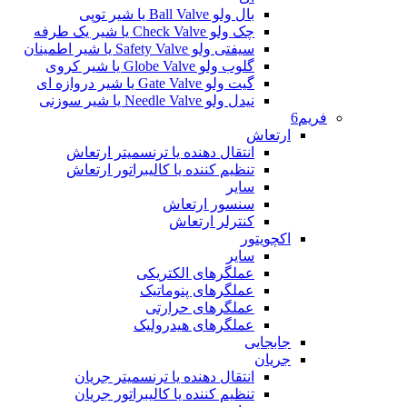
بال ولو Ball Valve یا شیر توپی
چک ولو Check Valve یا شیر یک طرفه
سیفتی ولو Safety Valve یا شیر اطمینان
گلوب ولو Globe Valve یا شیر کروی
گیت ولو Gate Valve یا شیر دروازه ای
نیدل ولو Needle Valve یا شیر سوزنی
فریم6
ارتعاش
انتقال دهنده یا ترنسمیتر ارتعاش
تنظیم کننده یا کالیبراتور ارتعاش
سایر
سنسور ارتعاش
کنترلر ارتعاش
اکچویتور
سایر
عملگرهای الکتریکی
عملگرهای پنوماتیک
عملگرهای حرارتی
عملگرهای هیدرولیک
جابجایی
جریان
انتقال دهنده یا ترنسمیتر جریان
تنظیم کننده یا کالیبراتور جریان