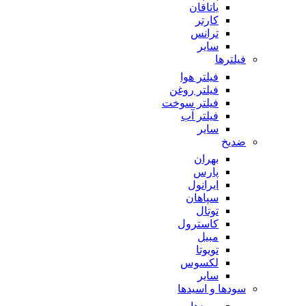
یاتاقان
کارتر
ترانس
سایر
فیلترها
فیلتر هوا
فیلتر روغن
فیلتر سوخت
فیلتر آب
سایر
ضدیخ
بهران
پارس
ایرانول
سپاهان
توتال
کاسترول
مبیل
تویوتا
لکسوس
سایر
سودها و اسیدها