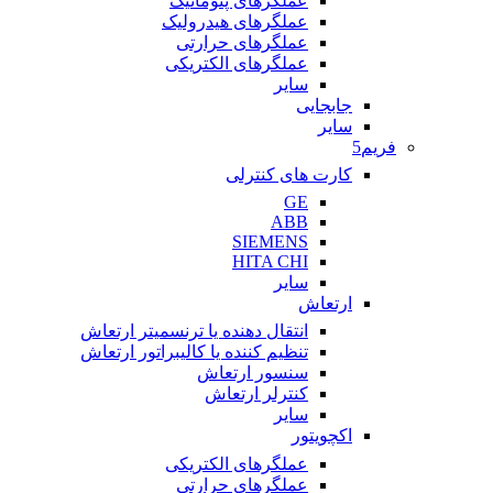
عملگرهای پنوماتیک
عملگرهای هیدرولیک
عملگرهای حرارتی
عملگرهای الکتریکی
سایر
جابجایی
سایر
فریم5
کارت های کنترلی
GE
ABB
SIEMENS
HITA CHI
سایر
ارتعاش
انتقال دهنده یا ترنسمیتر ارتعاش
تنظیم کننده یا کالیبراتور ارتعاش
سنسور ارتعاش
کنترلر ارتعاش
سایر
اکچویتور
عملگرهای الکتریکی
عملگرهای حرارتی