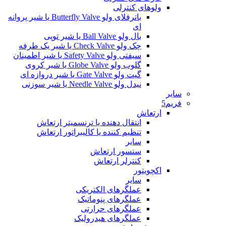
ولوهای کنترلی
باترفلای ولو Butterfly Valve یا شیر پروانه
ای
بال ولو Ball Valve یا شیر توپی
چک ولو Check Valve یا شیر یک طرفه
سیفتی ولو Safety Valve یا شیر اطمینان
گلوب ولو Globe Valve یا شیر کروی
گیت ولو Gate Valve یا شیر دروازه ای
نیدل ولو Needle Valve یا شیر سوزنی
سایر
فریم5
ارتعاش
انتقال دهنده یا ترنسمیتر ارتعاش
تنظیم کننده یا کالیبراتور ارتعاش
سایر
سنسور ارتعاش
کنترلر ارتعاش
اکچویتور
سایر
عملگرهای الکتریکی
عملگرهای پنوماتیک
عملگرهای حرارتی
عملگرهای هیدرولیک