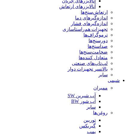
آنالایزرهای جریان
آنالایزرهای ارتعاش
ارتعاش‌سنج‌ها
اندازه‌گیرهای دما
اندازه‌گیرهای فشار
تجهیزات هم‌راستاسازی
ترموگراف‌ها
دورسنج‌ها
صداسنج‌ها
ضخامت‌سنج‌ها
متعادل کننده‌ها
لپ‌تاپ‌های صنعتی
بالانسر تجهیزات دوار
سایر
شیمی
ممبران
آب شیرین SW
آب شور BW
سایر
روغن‌ها
توربین
گیربکس
پمپ