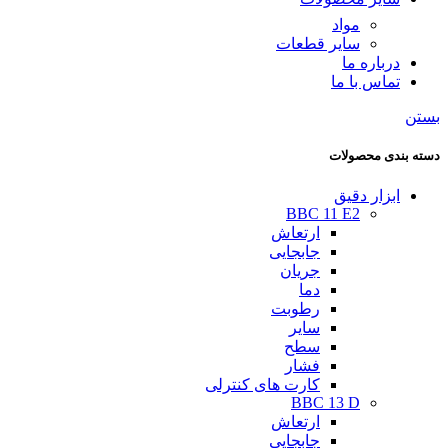
مواد
سایر قطعات
درباره ما
تماس با ما
بستن
دسته بندی محصولات
ابزار دقیق
BBC 11 E2
ارتعاش
جابجایی
جریان
دما
رطوبت
سایر
سطح
فشار
کارت های کنترلی
BBC 13 D
ارتعاش
جابجایی