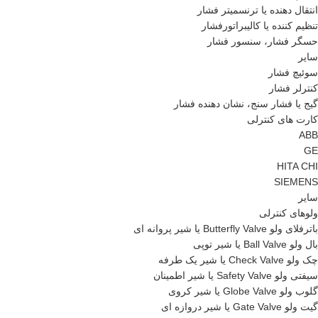
انتقال دهنده یا ترنسمیتر فشار
تنظیم کننده یا کالیبراتورفشار
حسگر فشار، سنسور فشار
سایر
سوئیچ فشار
کنترلر فشار
گیج یا فشار سنج، نشان دهنده فشار
کارت های کنترلی
ABB
GE
HITA CHI
SIEMENS
سایر
ولوهای کنترلی
باترفلای ولو Butterfly Valve یا شیر پروانه ای
بال ولو Ball Valve یا شیر توپی
چک ولو Check Valve یا شیر یک طرفه
سیفتی ولو Safety Valve یا شیر اطمینان
گلوب ولو Globe Valve یا شیر کروی
گیت ولو Gate Valve یا شیر دروازه ای