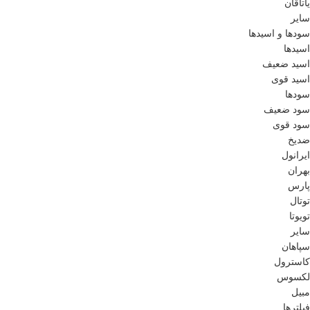
یاتاقان
سایر
سودها و اسیدها
اسید‌ها
اسید ضعیف
اسید قوی
سود‌ها
سود ضعیف
سود قوی
ضدیخ
ایرانول
بهران
پارس
توتال
تویوتا
سایر
سپاهان
کاسترول
لکسوس
مبیل
فیلترها