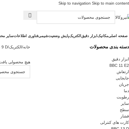
Skip to navigation
Skip to main content
صفحه اصلی
مکانیک
ابزار دقیق
الکتریک
پایش وضعیت
شیمی
فناوری اطلاعات
سایر مح
دسته بندی محصولات
خانه
/
الکتریک
/
 9 D
ابزار دقیق
هیچ محصولی یافت
BBC 11 E2
ارتعاش
جابجایی
جریان
دما
رطوبت
سایر
سطح
فشار
کارت های کنترلی
BBC 13 D