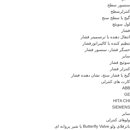
سنسور سطح
کنترلرسطح
گیج یا سطح سنج
لول سویئچ
فشار
انتقال دهنده یا ترنسمیتر فشار
تنظیم کننده یا کالیبراتورفشار
حسگر فشار، سنسور فشار
سایر
سوئیچ فشار
کنترلر فشار
گیج یا فشار سنج، نشان دهنده فشار
کارت های کنترلی
ABB
GE
HITA CHI
SIEMENS
سایر
ولوهای کنترلی
باترفلای ولو Butterfly Valve یا شیر پروانه ای