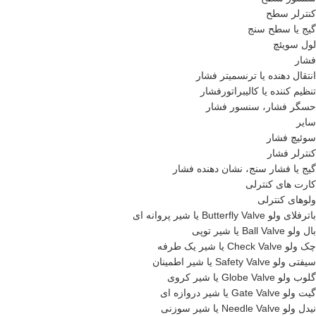
کنترلر سطح
گیج یا سطح سنج
لول سویئچ
فشار
انتقال دهنده یا ترنسمیتر فشار
تنظیم کننده یا کالیبراتورفشار
حسگر فشار، سنسور فشار
سایر
سوئیچ فشار
کنترلر فشار
گیج یا فشار سنج، نشان دهنده فشار
کارت های کنترلی
ولوهای کنترلی
باترفلای ولو Butterfly Valve یا شیر پروانه ای
بال ولو Ball Valve یا شیر توپی
چک ولو Check Valve یا شیر یک طرفه
سیفتی ولو Safety Valve یا شیر اطمینان
گلوب ولو Globe Valve یا شیر کروی
گیت ولو Gate Valve یا شیر دروازه ای
نیدل ولو Needle Valve یا شیر سوزنی