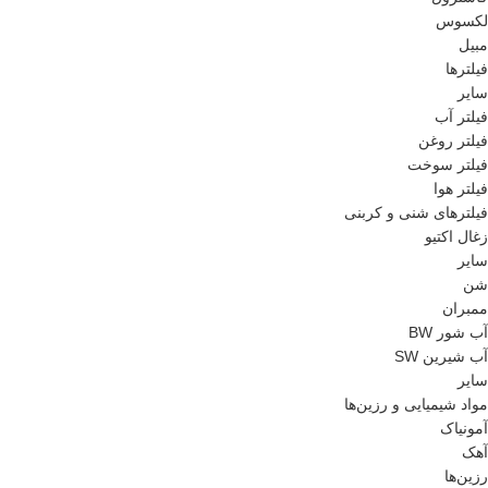
لکسوس
مبیل
فیلترها
سایر
فیلتر آب
فیلتر روغن
فیلتر سوخت
فیلتر هوا
فیلترهای شنی و کربنی
زغال اکتیو
سایر
شن
ممبران
آب شور BW
آب شیرین SW
سایر
مواد شیمیایی و رزین‌ها
آمونیاک
آهک
رزین‌ها