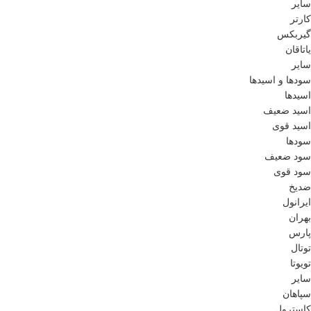
سایر
کارتر
گیربکس
یاتاقان
سایر
سودها و اسیدها
اسید‌ها
اسید ضعیف
اسید قوی
سود‌ها
سود ضعیف
سود قوی
ضدیخ
ایرانول
بهران
پارس
توتال
تویوتا
سایر
سپاهان
کاسترول