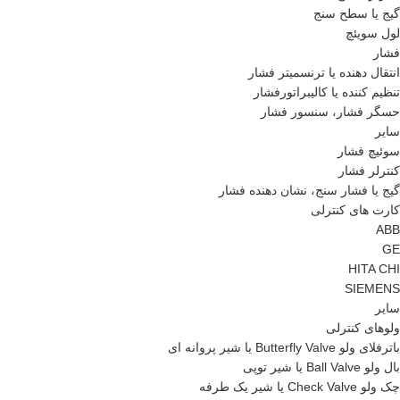
گیج یا سطح سنج
لول سویئچ
فشار
انتقال دهنده یا ترنسمیتر فشار
تنظیم کننده یا کالیبراتورفشار
حسگر فشار، سنسور فشار
سایر
سوئیچ فشار
کنترلر فشار
گیج یا فشار سنج، نشان دهنده فشار
کارت های کنترلی
ABB
GE
HITA CHI
SIEMENS
سایر
ولوهای کنترلی
باترفلای ولو Butterfly Valve یا شیر پروانه ای
بال ولو Ball Valve یا شیر توپی
چک ولو Check Valve یا شیر یک طرفه