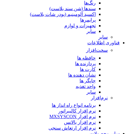
رنگ‌ها
سندها (شن سند بلاست)
اکسید آلومینیم (پودر شات بلاست)
پرایمر‌ها
تجهیزات و لوازم
سایر
سایر
فناوری اطلاعات
سخت‌افزار
حافظه ها
پردازنده ها
کارت ها
نشان دهنده ها
چاپگر ها
واحد تغذیه
سایر
نرم‌افزار
برنامه انواع راه انداز ها
نرم افزار کالیبراتور
نرم افزار MXSYSCON
نرم افزار بالانس
نرم افزار ارتعاش سنجی
سایر محصولات