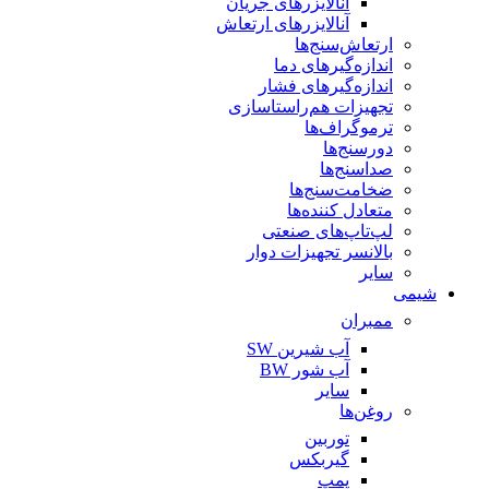
آنالایزرهای جریان
آنالایزرهای ارتعاش
ارتعاش‌سنج‌ها
اندازه‌گیرهای دما
اندازه‌گیرهای فشار
تجهیزات هم‌راستاسازی
ترموگراف‌ها
دورسنج‌ها
صداسنج‌ها
ضخامت‌سنج‌ها
متعادل کننده‌ها
لپ‌تاپ‌های صنعتی
بالانسر تجهیزات دوار
سایر
شیمی
ممبران
آب شیرین SW
آب شور BW
سایر
روغن‌ها
توربین
گیربکس
پمپ