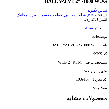
BALL VALVE 2″ -1000 WOG
تماس بگیرید
دسته:
v94.2
,
قطعات جانبی
,
قطعات قسمت سرد
,
مکانیک
اشتراک‌گذاری:
توضیحات
توضیحات
نام: BALL VALVE 2″ -1000 WOG
کد KKS: –
مشخصات فنی: WCB 2″-KTM
تجهیز موبوطه: –
کد متریال: 1039107
موقعیت: –
محصولات مشابه