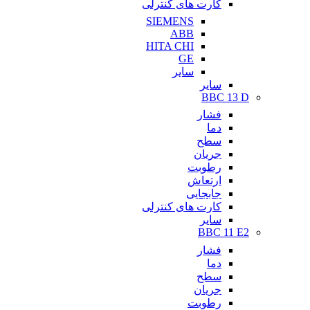
کارت های کنترلی
SIEMENS
ABB
HITA CHI
GE
سایر
سایر
BBC 13 D
فشار
دما
سطح
جریان
رطوبت
ارتعاش
جابجایی
کارت های کنترلی
سایر
BBC 11 E2
فشار
دما
سطح
جریان
رطوبت