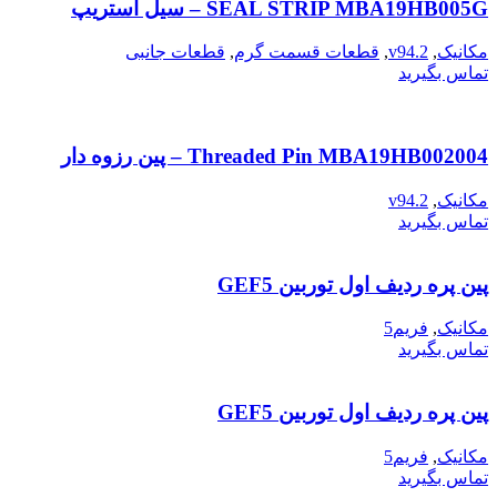
SEAL STRIP MBA19HB005G – سیل استریپ
مکانیک
,
v94.2
,
قطعات قسمت گرم
,
قطعات جانبی
تماس بگیرید
Threaded Pin MBA19HB002004 – پین رزوه دار
مکانیک
,
v94.2
تماس بگیرید
پین پره ردیف اول توربین GEF5
مکانیک
,
فریم5
تماس بگیرید
پین پره ردیف اول توربین GEF5
مکانیک
,
فریم5
تماس بگیرید