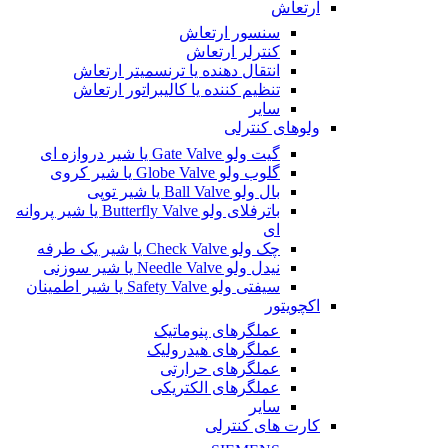
ارتعاش
سنسور ارتعاش
کنترلر ارتعاش
انتقال دهنده یا ترنسمیتر ارتعاش
تنظیم کننده یا کالیبراتور ارتعاش
سایر
ولوهای کنترلی
گیت ولو Gate Valve یا شیر دروازه ای
گلوب ولو Globe Valve یا شیر کروی
بال ولو Ball Valve یا شیر توپی
باترفلای ولو Butterfly Valve یا شیر پروانه
ای
چک ولو Check Valve یا شیر یک طرفه
نیدل ولو Needle Valve یا شیر سوزنی
سیفتی ولو Safety Valve یا شیر اطمینان
اکچویتور
عملگرهای پنوماتیک
عملگرهای هیدرولیک
عملگرهای حرارتی
عملگرهای الکتریکی
سایر
کارت های کنترلی