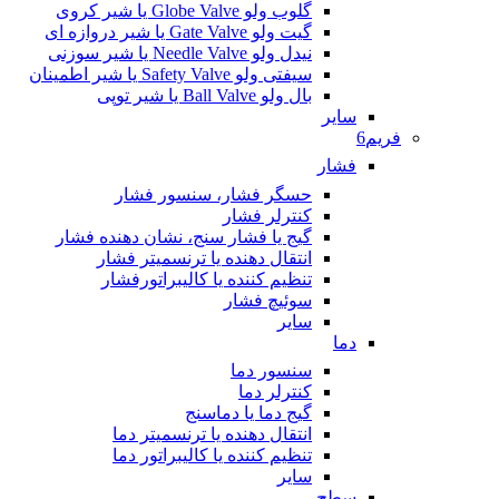
گلوب ولو Globe Valve یا شیر کروی
گیت ولو Gate Valve یا شیر دروازه ای
نیدل ولو Needle Valve یا شیر سوزنی
سیفتی ولو Safety Valve یا شیر اطمینان
بال ولو Ball Valve یا شیر توپی
سایر
فریم6
فشار
حسگر فشار، سنسور فشار
کنترلر فشار
گیج یا فشار سنج، نشان دهنده فشار
انتقال دهنده یا ترنسمیتر فشار
تنظیم کننده یا کالیبراتورفشار
سوئیچ فشار
سایر
دما
سنسور دما
کنترلر دما
گیج دما یا دماسنج
انتقال دهنده یا ترنسمیتر دما
تنظیم کننده یا کالیبراتور دما
سایر
سطح