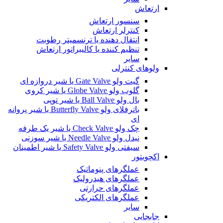
ارتعاش
سنسور ارتعاش
کنترلر ارتعاش
انتقال دهنده یا ترنسمیتر رطوبت
تنظیم کننده یا کالیبراتور ارتعاش
سایر
ولوهای کنترلی
گیت ولو Gate Valve یا شیر دروازه ای
گلوب ولو Globe Valve یا شیر کروی
بال ولو Ball Valve یا شیر توپی
باترفلای ولو Butterfly Valve یا شیر پروانه
ای
چک ولو Check Valve یا شیر یک طرفه
نیدل ولو Needle Valve یا شیر سوزنی
سیفتی ولو Safety Valve یا شیر اطمینان
اکچویتور
عملگرهای پنوماتیک
عملگرهای هیدرولیک
عملگرهای حرارتی
عملگرهای الکتریکی
سایر
جابجایی