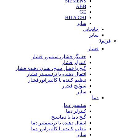
SIEMENS
ABB
GE
HITA CHI
سایر
جابجایی
سایر
فریم9
فشار
حسگر فشار، سنسور فشار
کنترلر فشار
گیج یا فشار سنج، نشان دهنده فشار
انتقال دهنده یا ترنسمیتر فشار
تنظیم کننده یا کالیبراتورفشار
سوئیچ فشار
سایر
دما
سنسور دما
کنترلر دما
گیج دما یا دماسنج
انتقال دهنده یا ترنسمیتر دما
تنظیم کننده یا کالیبراتور دما
سایر