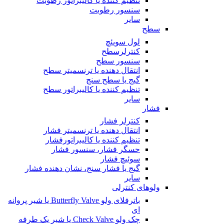
تنظیم کننده یا کالیبراتور رطوبت
سنسور رطوبت
سایر
سطح
لول سویئچ
کنترلرسطح
سنسور سطح
انتقال دهنده یا ترنسمیتر سطح
گیج یا سطح سنج
تنظیم کننده یا کالیبراتور سطح
سایر
فشار
کنترلر فشار
انتقال دهنده یا ترنسمیتر فشار
تنظیم کننده یا کالیبراتورفشار
حسگر فشار، سنسور فشار
سوئیچ فشار
گیج یا فشار سنج، نشان دهنده فشار
سایر
ولوهای کنترلی
باترفلای ولو Butterfly Valve یا شیر پروانه
ای
چک ولو Check Valve یا شیر یک طرفه