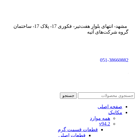
مشهد- انتهای بلوار هفت‌تیر- فکوری 17- پلاک 17- ساختمان
گروه شرکت‌های آتیه
051-38660882
جستجو
صفحه اصلی
مکانیک
همه موارد
v94.2
قطعات قسمت گرم
قطعات اصلی