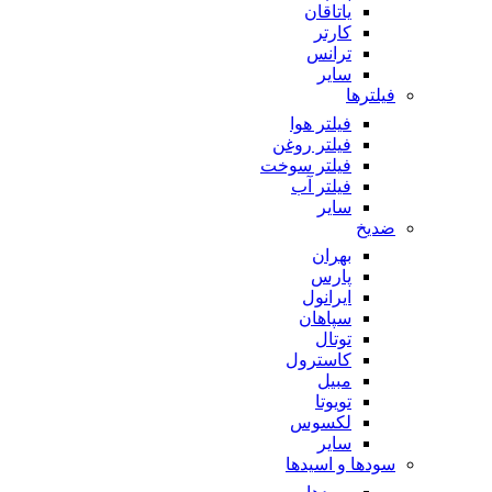
یاتاقان
کارتر
ترانس
سایر
فیلترها
فیلتر هوا
فیلتر روغن
فیلتر سوخت
فیلتر آب
سایر
ضدیخ
بهران
پارس
ایرانول
سپاهان
توتال
کاسترول
مبیل
تویوتا
لکسوس
سایر
سودها و اسیدها