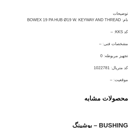
توضیحات
نام: BOWEX 19 PA HUB Ø19 W. KEYWAY AND THREAD
کد KKS: –
مشخصات فنی: –
تجهیز مربوطه: 0
کد متریال: 1022781
موقعیت: –
محصولات مشابه
BUSHING – بوشینگ