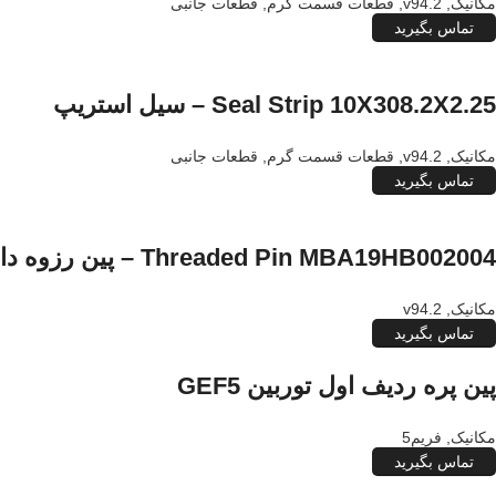
مکانیک
,
v94.2
,
قطعات قسمت گرم
,
قطعات جانبی
تماس بگیرید
Seal Strip 10X308.2X2.25 – سیل استریپ
مکانیک
,
v94.2
,
قطعات قسمت گرم
,
قطعات جانبی
تماس بگیرید
Threaded Pin MBA19HB002004 – پین رزوه دار
مکانیک
,
v94.2
تماس بگیرید
پین پره ردیف اول توربین GEF5
مکانیک
,
فریم5
تماس بگیرید