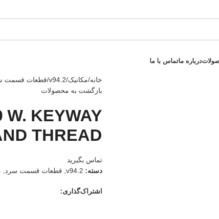
صولات
درباره ما
تماس با ما
خانه
/
مکانیک
/
v94.2
/
قطعات قسمت س
بازگشت به محصولات
9 W. KEYWAY
AND THREAD
تماس بگیرید
دسته:
v94.2
,
قطعات قسمت سرد
,
م
اشتراک‌گذاری: