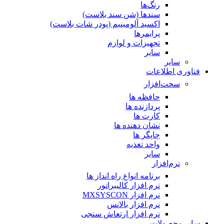
رنگ‌ها
سندها (شن سند بلاست)
اکسید آلومینیم (پودر شات بلاست)
پرایمر‌ها
تجهیزات و لوازم
سایر
سایر
فناوری اطلاعات
سخت‌افزار
حافظه ها
پردازنده ها
کارت ها
نشان دهنده ها
چاپگر ها
واحد تغذیه
سایر
نرم‌افزار
برنامه انواع راه انداز ها
نرم افزار کالیبراتور
نرم افزار MXSYSCON
نرم افزار بالانس
نرم افزار ارتعاش سنجی
سایر محصولات