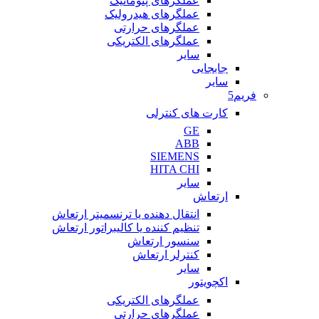
عملگرهای پنوماتیک
عملگرهای هیدرولیک
عملگرهای حرارتی
عملگرهای الکتریکی
سایر
جابجایی
سایر
فریم5
کارت های کنترلی
GE
ABB
SIEMENS
HITA CHI
سایر
ارتعاش
انتقال دهنده یا ترنسمیتر ارتعاش
تنظیم کننده یا کالیبراتور ارتعاش
سنسور ارتعاش
کنترلر ارتعاش
سایر
اکچویتور
عملگرهای الکتریکی
عملگرهای حرارتی