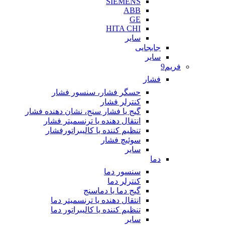
SIEMENS
ABB
GE
HITA CHI
سایر
جابجایی
سایر
فریم9
فشار
حسگر فشار، سنسور فشار
کنترلر فشار
گیج یا فشار سنج، نشان دهنده فشار
انتقال دهنده یا ترنسمیتر فشار
تنظیم کننده یا کالیبراتورفشار
سوئیچ فشار
سایر
دما
سنسور دما
کنترلر دما
گیج دما یا دماسنج
انتقال دهنده یا ترنسمیتر دما
تنظیم کننده یا کالیبراتور دما
سایر