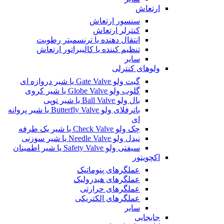
ارتعاش
سنسور ارتعاش
کنترلر ارتعاش
انتقال دهنده یا ترنسمیتر رطوبت
تنظیم کننده یا کالیبراتور ارتعاش
سایر
ولوهای کنترلی
گیت ولو Gate Valve یا شیر دروازه ای
گلوب ولو Globe Valve یا شیر کروی
بال ولو Ball Valve یا شیر توپی
باترفلای ولو Butterfly Valve یا شیر پروانه
ای
چک ولو Check Valve یا شیر یک طرفه
نیدل ولو Needle Valve یا شیر سوزنی
سیفتی ولو Safety Valve یا شیر اطمینان
اکچویتور
عملگرهای پنوماتیک
عملگرهای هیدرولیک
عملگرهای حرارتی
عملگرهای الکتریکی
سایر
جابجایی