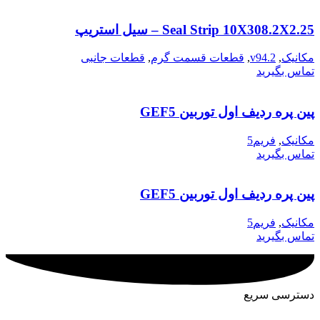
Seal Strip 10X308.2X2.25 – سیل استریپ
مکانیک
,
v94.2
,
قطعات قسمت گرم
,
قطعات جانبی
تماس بگیرید
پین پره ردیف اول توربین GEF5
مکانیک
,
فریم5
تماس بگیرید
پین پره ردیف اول توربین GEF5
مکانیک
,
فریم5
تماس بگیرید
دسترسی سریع
شرکت تولیدی و بازرگانی آتیه گستر سناباد