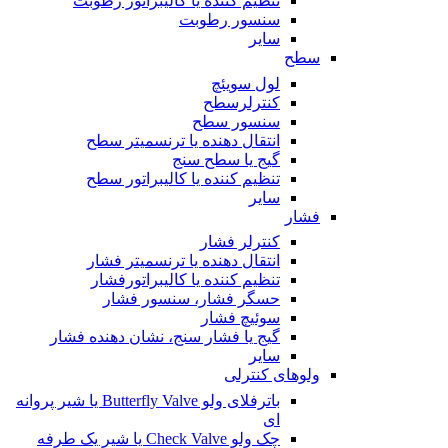
تنظیم کننده یا کالیبراتور رطوبت
سنسور رطوبت
سایر
سطح
لول سویئچ
کنترلرسطح
سنسور سطح
انتقال دهنده یا ترنسمیتر سطح
گیج یا سطح سنج
تنظیم کننده یا کالیبراتور سطح
سایر
فشار
کنترلر فشار
انتقال دهنده یا ترنسمیتر فشار
تنظیم کننده یا کالیبراتورفشار
حسگر فشار، سنسور فشار
سوئیچ فشار
گیج یا فشار سنج، نشان دهنده فشار
سایر
ولوهای کنترلی
باترفلای ولو Butterfly Valve یا شیر پروانه
ای
چک ولو Check Valve یا شیر یک طرفه