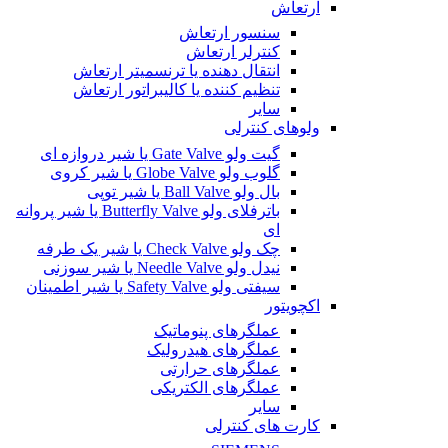
ارتعاش
سنسور ارتعاش
کنترلر ارتعاش
انتقال دهنده یا ترنسمیتر ارتعاش
تنظیم کننده یا کالیبراتور ارتعاش
سایر
ولوهای کنترلی
گیت ولو Gate Valve یا شیر دروازه ای
گلوب ولو Globe Valve یا شیر کروی
بال ولو Ball Valve یا شیر توپی
باترفلای ولو Butterfly Valve یا شیر پروانه
ای
چک ولو Check Valve یا شیر یک طرفه
نیدل ولو Needle Valve یا شیر سوزنی
سیفتی ولو Safety Valve یا شیر اطمینان
اکچویتور
عملگرهای پنوماتیک
عملگرهای هیدرولیک
عملگرهای حرارتی
عملگرهای الکتریکی
سایر
کارت های کنترلی