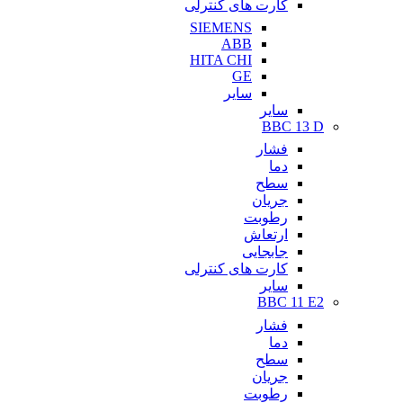
کارت های کنترلی
SIEMENS
ABB
HITA CHI
GE
سایر
سایر
BBC 13 D
فشار
دما
سطح
جریان
رطوبت
ارتعاش
جابجایی
کارت های کنترلی
سایر
BBC 11 E2
فشار
دما
سطح
جریان
رطوبت