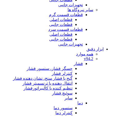
تجهیزات جانبی
سایر نیروگاه ها
قطعات قسمت گرم
قطعات اصلی
قطعات جانبی
قطعات قسمت سرد
قطعات اصلی
قطعات جانبی
تجهیزات جانبی
ابزار دقیق
همه موارد
v94.2
فشار
حسگر فشار، سنسور فشار
کنترلر فشار
گیج یا فشار سنج، نشان دهنده فشار
انتقال دهنده یا ترنسمیتر فشار
تنظیم کننده یا کالیبراتورفشار
سوئیچ فشار
سایر
دما
سنسور دما
کنترلر دما