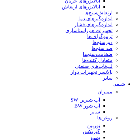
آنالایزرهای جریان
آنالایزرهای ارتعاش
ارتعاش‌سنج‌ها
اندازه‌گیرهای دما
اندازه‌گیرهای فشار
تجهیزات هم‌راستاسازی
ترموگراف‌ها
دورسنج‌ها
صداسنج‌ها
ضخامت‌سنج‌ها
متعادل کننده‌ها
لپ‌تاپ‌های صنعتی
بالانسر تجهیزات دوار
سایر
شیمی
ممبران
آب شیرین SW
آب شور BW
سایر
روغن‌ها
توربین
گیربکس
پمپ