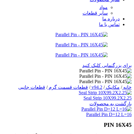
مواد
سایر قطعات
درباره ما
تماس با ما
برای بزرگنمایی کلیک کنید
خانه
/
مکانیک
/
v94.2
/
قطعات قسمت گرم
/
قطعات جانبی
Seal Strip 10X99.2X2.25
بازگشت به محصولات
Parallel Pin D=12 L=16
PIN 16X45