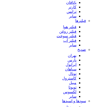
یاتاقان
کارتر
ترانس
سایر
فیلترها
فیلتر هوا
فیلتر روغن
فیلتر سوخت
فیلتر آب
سایر
ضدیخ
بهران
پارس
ایرانول
سپاهان
توتال
کاسترول
مبیل
تویوتا
لکسوس
سایر
سودها و اسیدها