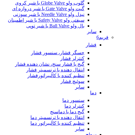
گلوب ولو Globe Valve یا شیر کروی
گیت ولو Gate Valve یا شیر دروازه ای
نیدل ولو Needle Valve یا شیر سوزنی
سیفتی ولو Safety Valve یا شیر اطمینان
بال ولو Ball Valve یا شیر توپی
سایر
فریم6
فشار
حسگر فشار، سنسور فشار
کنترلر فشار
گیج یا فشار سنج، نشان دهنده فشار
انتقال دهنده یا ترنسمیتر فشار
تنظیم کننده یا کالیبراتورفشار
سوئیچ فشار
سایر
دما
سنسور دما
کنترلر دما
گیج دما یا دماسنج
انتقال دهنده یا ترنسمیتر دما
تنظیم کننده یا کالیبراتور دما
سایر
سطح