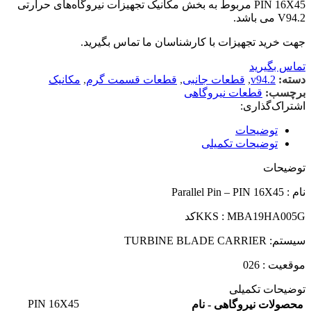
PIN 16X45 مربوط به بخش مکانیک تجهیزات نیروگاه‌های حرارتی
V94.2 می باشد.
جهت خرید تجهیزات با کارشناسان ما تماس بگیرید.
تماس بگیرید
دسته:
v94.2
,
قطعات جانبی
,
قطعات قسمت گرم
,
مکانیک
برچسب:
قطعات نیروگاهی
اشتراک‌گذاری:
توضیحات
توضیحات تکمیلی
توضیحات
نام : Parallel Pin – PIN 16X45
KKS : MBA19HA005G
کد
سیستم
: TURBINE BLADE CARRIER
موقعیت : 026
توضیحات تکمیلی
PIN 16X45
محصولات نیروگاهی - نام